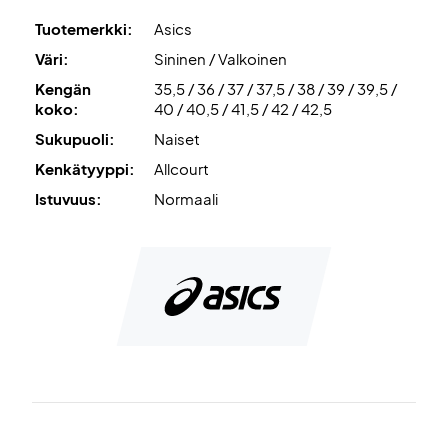
PGUARD™
on lisävahvistus varvasalueella, joka lisää
Tuotemerkki:
Asics
kengän kestävyyttä ja suojaa kulumiselta.
Väri:
Sininen / Valkoinen
Kengän
35,5 / 36 / 37 / 37,5 / 38 / 39 / 39,5 /
Lopuksi, tämä on Allcourt-malli, mikä tekee siitä täydellisen
koko:
40 / 40,5 / 41,5 / 42 / 42,5
valinnan kaikille tennis- ja padelkentille.
Sukupuoli:
Naiset
Koe mukavuus – osta omasi jo tänään!
Kenkätyyppi:
Allcourt
Väri:
Valkoinen ja sininen.
Istuvuus:
Normaali