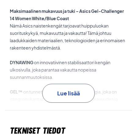
Maksimaalinen mukavuus ja tuki – Asics Gel-Challenger
14 Women White/Blue Coast
Nämä Asics naistenkengät tarjoavat huippuluokan
suorituskykyä, mukavuutta ja vakautta! Tämä johtuu
laadukkaiden materiaalien, teknologioiden ja erinomaisen
rakenteen yhdistelmästä.
DYNAWING
on innovatiivinen stabilisaattori kengän
ulkosivulla, joka parantaa vakautta nopeissa
suunnanmuutoksissa.
GEL™
on tunnettu iskunvaimennusteknologia, joka on
Lue lisää
integroitu kantapäähän maksimaalisen mukavuuden ja
vaimennuksen takaamiseksi.
AHARPLUS™
on kestävä ja liukumaton materiaali, jota on
Tekniset tiedot
käytetty ulkopohjassa.