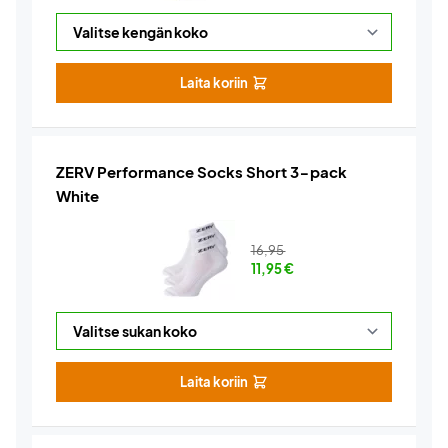
Laita koriin
ZERV Performance Socks Short 3-pack
White
16,95
11,95
€
Laita koriin