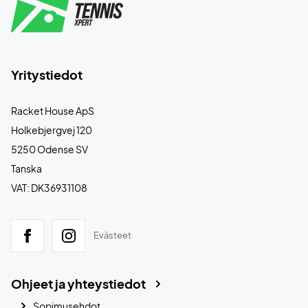
Yritystiedot
Racket House ApS
Holkebjergvej 120
5250 Odense SV
Tanska
VAT: DK36931108
Evästeet
Ohjeet ja yhteystiedot
Sopimusehdot