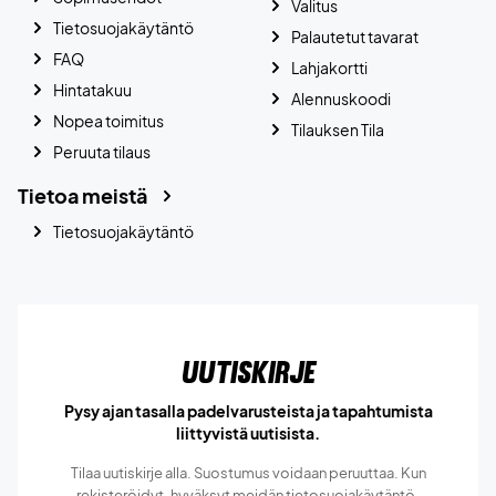
Valitus
Tietosuojakäytäntö
Palautetut tavarat
FAQ
Lahjakortti
Hintatakuu
Alennuskoodi
Nopea toimitus
Tilauksen Tila
Peruuta tilaus
Tietoa meistä
Tietosuojakäytäntö
Uutiskirje
Pysy ajan tasalla padelvarusteista ja tapahtumista
liittyvistä uutisista.
Tilaa uutiskirje alla. Suostumus voidaan peruuttaa. Kun
rekisteröidyt, hyväksyt meidän
tietosuojakäytäntö.