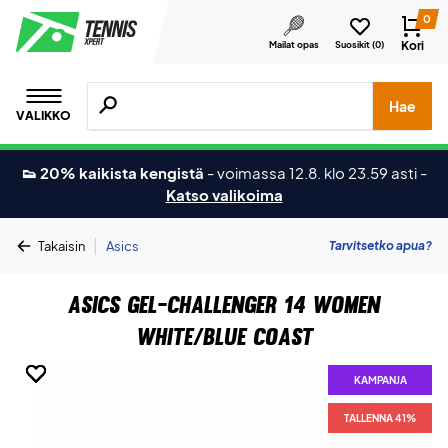
0
Kori
Mailat opas
Suosikit (
0
)
Hae tuotteita, merkkejä jne.
Hae
VALIKKO
👟 20% kaikista kengistä
-
voimassa 12.8. klo 23.59 asti
-
Katso valikoima
|
Tarvitsetko apua?
Takaisin
Asics
Asics Gel-Challenger 14 Women
White/Blue Coast
KAMPANJA
KAMPANJA
KAMPANJA
KAMPANJA
KAMPANJA
KAMPANJA
KAMPANJA
TALLENNA 41%
TALLENNA 41%
TALLENNA 41%
TALLENNA 41%
TALLENNA 41%
TALLENNA 41%
TALLENNA 41%