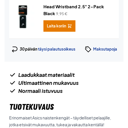
Head Wristband 2.5" 2-Pack
Black
9,95
€
Laita koriin
30 päivän
täysi palautusoikeus
Maksutapoja
Laadukkaat materiaalit
Ultimaattinen mukavuus
Normaali istuvuus
TUOTEKUVAUS
Erinomaiset Asics naistenkengät – täydelliset pelaajille,
jotka etsivät mukavuutta, tukea ja vakautta kentällä!