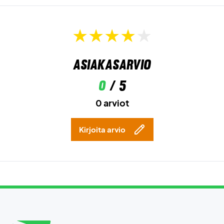
Asiakasarvio
0
/ 5
0 arviot
Kirjoita arvio