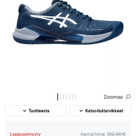
Zoomaa
Tuotteesta
Katso lisätarvikkeet
Loppuunmyyty
Aiempi hinta:
130,00 €