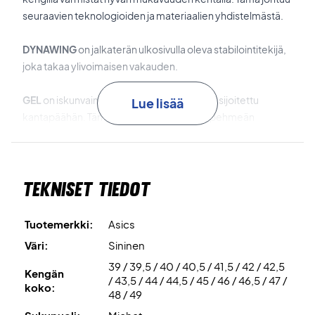
seuraavien teknologioiden ja materiaalien yhdistelmästä.
DYNAWING
on jalkaterän ulkosivulla oleva stabilointitekijä,
joka takaa ylivoimaisen vakauden.
GEL
on iskunvaimennusteknologia, joka on sijoitettu
Lue lisää
kantapäähän. Tämän GEL-teknologian ja pehmeän
välipohjan yhdistelmä varmistaa erinomaisen
pelikokemuksen.
Tekniset tiedot
AHARPLUS
on kestävä ja liukastumaton materiaali, jota on
käytetty ulkopohjassa.
Tuotemerkki:
Asics
PGUARD
on varvasalueen vahvike, joka parantaa
Väri:
Sininen
kestävyyttä tällä alueella.
39 / 39,5 / 40 / 40,5 / 41,5 / 42 / 42,5
Kengän
/ 43,5 / 44 / 44,5 / 45 / 46 / 46,5 / 47 /
Lopuksi, nämä ovat Allcourt kengät, mikä tekee niistä
koko:
48 / 49
ihanteelliset kaikille tennis- ja padelkentille!