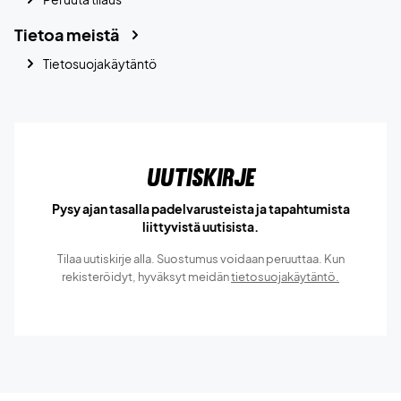
Tietoa meistä
Tietosuojakäytäntö
Uutiskirje
Pysy ajan tasalla padelvarusteista ja tapahtumista
liittyvistä uutisista.
Tilaa uutiskirje alla. Suostumus voidaan peruuttaa. Kun
rekisteröidyt, hyväksyt meidän
tietosuojakäytäntö.