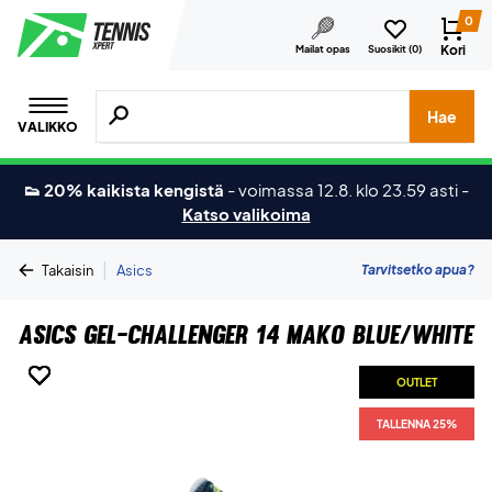
0
Kori
Mailat opas
Suosikit (
0
)
Hae tuotteita, merkkejä jne.
Hae
VALIKKO
👟 20% kaikista kengistä
-
voimassa 12.8. klo 23.59 asti
-
Katso valikoima
|
Tarvitsetko apua?
Takaisin
Asics
Asics Gel-Challenger 14 Mako Blue/White
OUTLET
OUTLET
OUTLET
OUTLET
OUTLET
OUTLET
OUTLET
TALLENNA 25%
TALLENNA 25%
TALLENNA 25%
TALLENNA 25%
TALLENNA 25%
TALLENNA 25%
TALLENNA 25%