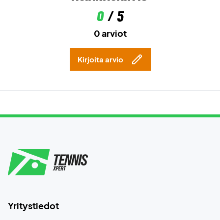
0
/ 5
0 arviot
Kirjoita arvio
Yritystiedot