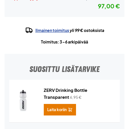
97,00 €
Ilmainen toimitus
yli 99 € ostoksista
Toimitus: 3-6 arkipäivää
SUOSITTU LISÄTARVIKE
ZERV Drinking Bottle
Transparent
6,95
€
Laita koriin