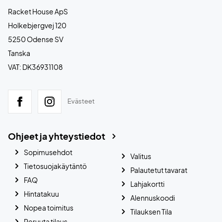
Racket House ApS
Holkebjergvej 120
5250 Odense SV
Tanska
VAT: DK36931108
Evästeet
Ohjeet ja yhteystiedot
Sopimusehdot
Valitus
Tietosuojakäytäntö
Palautetut tavarat
FAQ
Lahjakortti
Hintatakuu
Alennuskoodi
Nopea toimitus
Tilauksen Tila
Peruuta tilaus