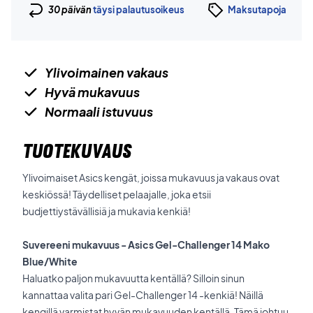
30 päivän
täysi palautusoikeus
Maksutapoja
Ylivoimainen vakaus
Hyvä mukavuus
Normaali istuvuus
TUOTEKUVAUS
Ylivoimaiset Asics kengät, joissa mukavuus ja vakaus ovat
keskiössä! Täydelliset pelaajalle, joka etsii
budjettiystävällisiä ja mukavia kenkiä!
Suvereeni mukavuus - Asics Gel-Challenger 14 Mako
Blue/White
Haluatko paljon mukavuutta kentällä? Silloin sinun
kannattaa valita pari Gel-Challenger 14 -kenkiä! Näillä
kengillä varmistat hyvän mukavuuden kentällä. Tämä johtuu