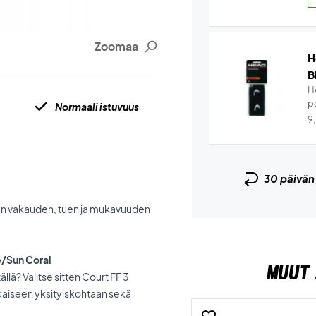
Zoomaa
H
B
H
pa
Normaali istuvuus
9
30 päivä
isen vakauden, tuen ja mukavuuden
e/Sun Coral
MUUT 
llä? Valitse sitten Court FF 3
okaiseen yksityiskohtaan sekä