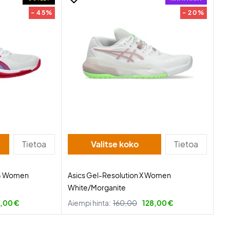
- 45%
- 20%
Tietoa
Valitse koko
Tietoa
 3 Women
Asics Gel-Resolution X Women
White/Morganite
,00 €
Aiempi hinta:
160,00
128,00 €