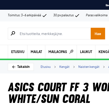
👟
Toimitus: 3-6 arkipäivää
30 pv palautus
Paras valikoima
Hae tuotteita, merkkejä jne.
Hae
ETUSIVU
MAILAT
MAILAOPAS
LAUKUT
KENG
Takaisin
Etusivu
Kengät
Naisten kengät
Asics Court FF 3 Wo
White/Sun Coral