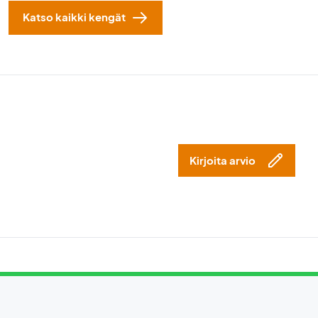
Katso kaikki kengät
Kirjoita arvio