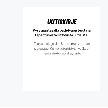
Uutiskirje
Pysy ajan tasalla padelvarusteista ja
tapahtumista liittyvistä uutisista.
Tilaa uutiskirje alla. Suostumus voidaan
peruuttaa. Kun rekisteröidyt, hyväksyt
meidän
tietosuojakäytäntö.