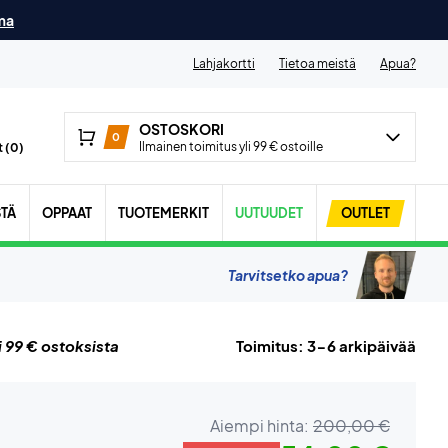
ma
Lahjakortti
Tietoa meistä
Apua?
OSTOSKORI
0
Ilmainen toimitus yli 99 € ostoille
 (
0
)
STÄ
OPPAAT
TUOTEMERKIT
UUTUUDET
OUTLET
Tarvitsetko apua?
i 99 € ostoksista
Toimitus: 3-6 arkipäivää
Aiempi hinta:
200,00 €