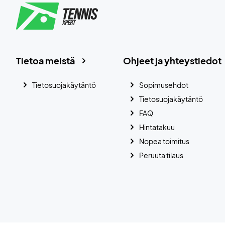
Tietoa meistä
Ohjeet ja yhteystiedot
Tietosuojakäytäntö
Sopimusehdot
Tietosuojakäytäntö
FAQ
Hintatakuu
Nopea toimitus
Peruuta tilaus