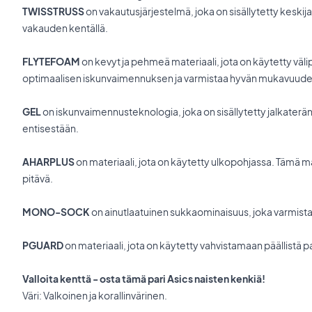
TWISSTRUSS
on vakautusjärjestelmä, joka on sisällytetty keski
vakauden kentällä.
FLYTEFOAM
on kevyt ja pehmeä materiaali, jota on käytetty väli
optimaalisen iskunvaimennuksen ja varmistaa hyvän mukavuude
GEL
on iskunvaimennusteknologia, joka on sisällytetty
jalkaterä
entisestään.
AHARPLUS
on materiaali, jota on käytetty ulkopohjassa. Tämä mat
pitävä.
MONO-SOCK
on ainutlaatuinen sukkaominaisuus, joka varmista
PGUARD
on materiaali, jota on käytetty vahvistamaan päällistä
Valloita kenttä - osta tämä pari Asics naisten kenkiä!
Väri: Valkoinen ja korallinvärinen.