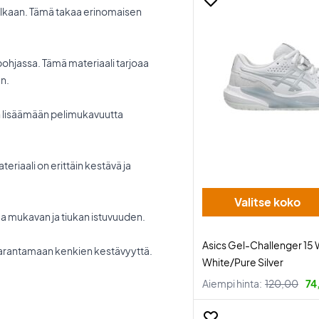
jalkaan. Tämä takaa erinomaisen
pohjassa. Tämä materiaali tarjoaa
n.
n
lisäämään pelimukavuutta
eriaali on erittäin kestävä ja
Valitse koko
a mukavan ja tiukan istuvuuden.
Asics Gel-Challenger 1
 parantamaan kenkien kestävyyttä.
White/Pure Silver
Aiempi hinta:
120,00
74