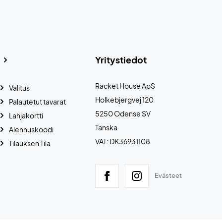
Yritystiedot
Racket House ApS
Valitus
Holkebjergvej 120
Palautetut tavarat
5250 Odense SV
Lahjakortti
Tanska
Alennuskoodi
VAT: DK36931108
Tilauksen Tila
Evästeet