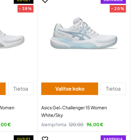
OUTLET
KAMPANJA
- 38%
- 20%
Tietoa
Valitse koko
Tietoa
5 Women
Asics Gel-Challenger 15 Women
White/Sky
,00 €
Aiempi hinta:
120,00
96,00 €
OUTLET
KAMPANJA