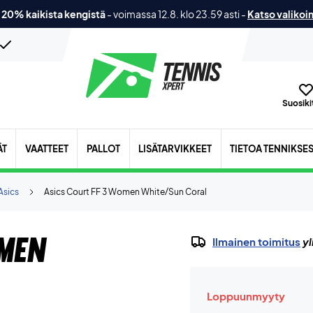
 20% kaikista kengistä
-
voimassa 12.8. klo 23.59 asti
-
Katso valikoi
Suosikit
ÄT
VAATTEET
PALLOT
LISÄTARVIKKEET
TIETOA TENNIKSE
Asics
Asics Court FF 3 Women White/Sun Coral
men
Ilmainen toimitus
yl
Loppuunmyyty