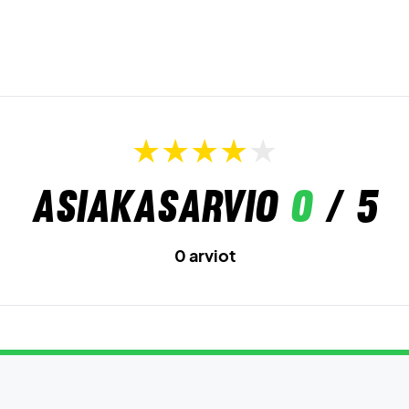
Asiakasarvio
0
/ 5
0 arviot