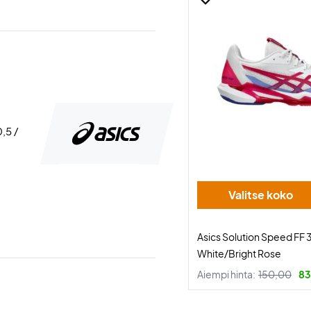
0,5 /
Valitse koko
Asics Solution Speed FF
White/Bright Rose
Aiempi hinta:
150,00
83