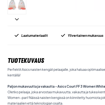
Laatumateriaalit
Ylivertainen mukavuus
TUOTEKUVAUS
Perfektit Asics naisten kengät pelaajalle, joka haluaa optimaal
kentällä!
Paljon mukavuutta ja vakautta - Asics Court FF 3 Women Whit
Oletko pelaaja, joka arvostaa mukavuutta, vakautta ja tukea kentä
Women -pari! Näissä naisten kengissä on kiinnitetty huomiota j
materiaalien että teknologian osalta.