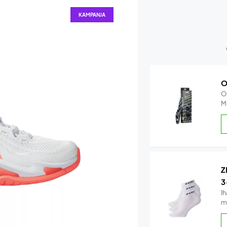
KAMPANJA
O
O
M
Z
3
Ih
m