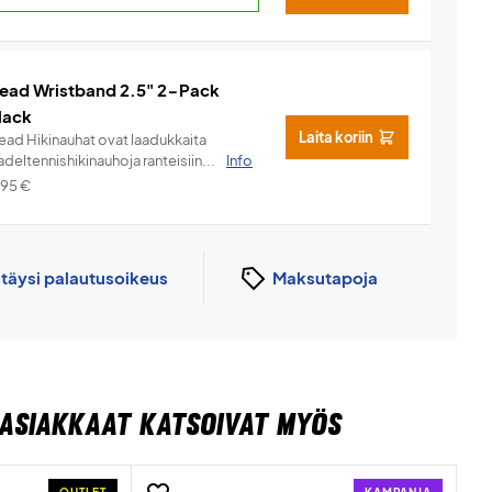
ead Wristband 2.5" 2-Pack
lack
Laita koriin
ead Hikinauhat ovat laadukkaita
deltennishikinauhoja ranteisiin...
Info
,95
€
n
täysi palautusoikeus
Maksutapoja
ASIAKKAAT KATSOIVAT MYÖS