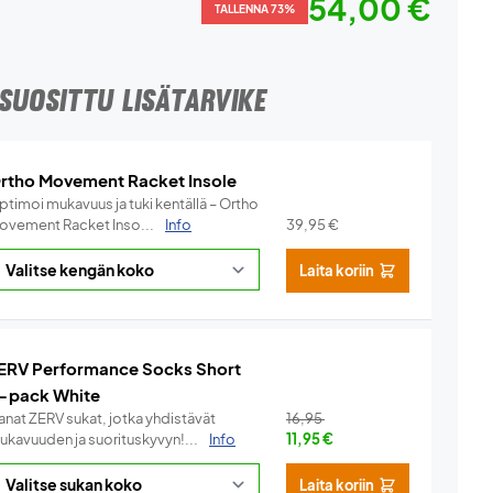
54,00 €
TALLENNA 73%
SUOSITTU LISÄTARVIKE
rtho Movement Racket Insole
ptimoi mukavuus ja tuki kentällä – Ortho
ovement Racket Inso...
Info
39,95
€
Laita koriin
ERV Performance Socks Short
-pack White
anat ZERV sukat, jotka yhdistävät
16,95
ukavuuden ja suorituskyvyn!...
Info
11,95
€
Laita koriin