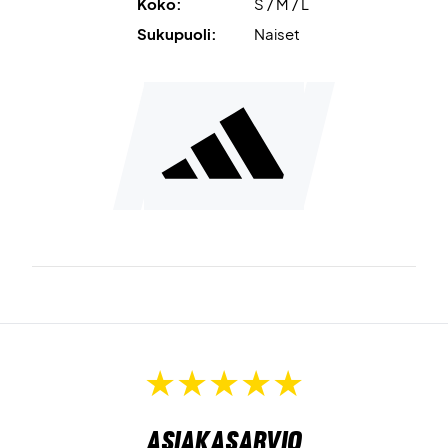
Koko:
S / M / L
Sukupuoli:
Naiset
Asiakasarvio