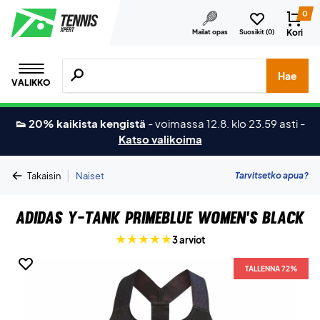
0
Kori
Mailat opas
Suosikit (
0
)
Hae tuotteita, merkkejä jne.
Hae
VALIKKO
👟 20% kaikista kengistä
-
voimassa 12.8. klo 23.59 asti
-
Katso valikoima
|
Tarvitsetko apua?
Takaisin
Naiset
Adidas Y-Tank Primeblue Women's Black
3 arviot
TALLENNA 72%