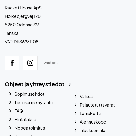
Racket House ApS
Holkebjergvej 120
5250 Odense SV
Tanska
VAT: DK36931108
Evästeet
Ohjeet ja yhteystiedot
Sopimusehdot
Valitus
Tietosuojakäytäntö
Palautetut tavarat
FAQ
Lahjakortti
Hintatakuu
Alennuskoodi
Nopea toimitus
Tilauksen Tila