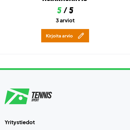
5
/ 5
3 arviot
Kirjoita arvio
Yritystiedot