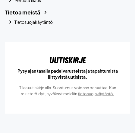
Peruuta tilaus
Tietoa meistä
Tietosuojakäytäntö
Uutiskirje
Pysy ajan tasalla padelvarusteista ja tapahtumista
liittyvistä uutisista.
Tilaa uutiskirje alla. Suostumus voidaan peruuttaa. Kun
rekisteröidyt, hyväksyt meidän
tietosuojakäytäntö.