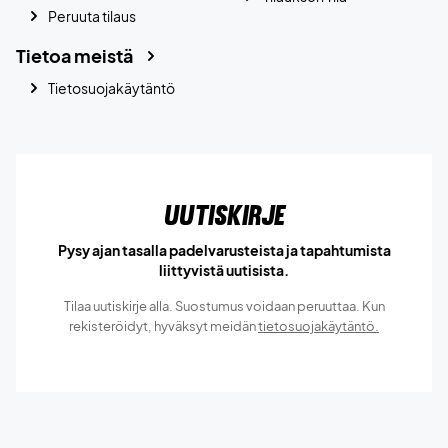
Peruuta tilaus
Tietoa meistä
Tietosuojakäytäntö
Uutiskirje
Pysy ajan tasalla padelvarusteista ja tapahtumista
liittyvistä uutisista.
Tilaa uutiskirje alla. Suostumus voidaan peruuttaa. Kun
rekisteröidyt, hyväksyt meidän
tietosuojakäytäntö.