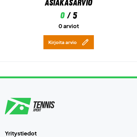
Asiakasarvio
0
/ 5
0 arviot
Kirjoita arvio
Yritystiedot