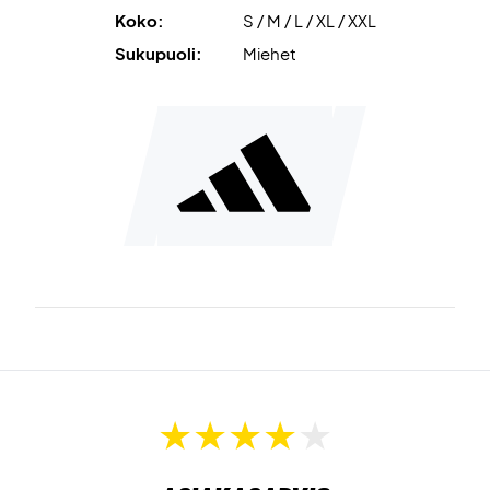
Koko:
S / M / L / XL / XXL
Black tänään!
Väri:
Black.
Sukupuoli:
Miehet