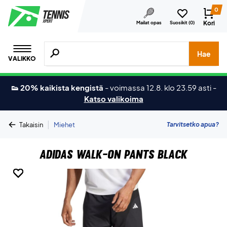
0
Kori
Mailat opas
Suosikit (
0
)
Hae tuotteita, merkkejä jne.
Hae
VALIKKO
👟 20% kaikista kengistä
-
voimassa 12.8. klo 23.59 asti
-
Katso valikoima
|
Tarvitsetko apua?
Takaisin
Miehet
Adidas Walk-On Pants Black