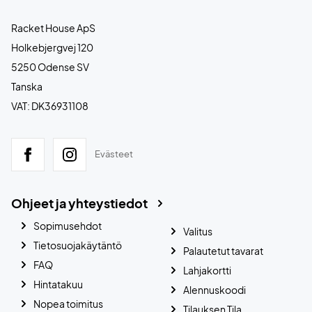
Racket House ApS
Holkebjergvej 120
5250 Odense SV
Tanska
VAT: DK36931108
Evästeet
Ohjeet ja yhteystiedot
Sopimusehdot
Valitus
Tietosuojakäytäntö
Palautetut tavarat
FAQ
Lahjakortti
Hintatakuu
Alennuskoodi
Nopea toimitus
Tilauksen Tila