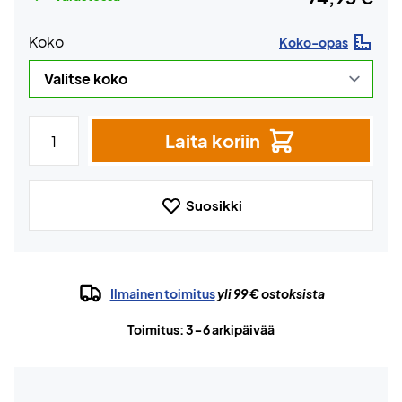
Koko
Koko-opas
Laita koriin
Suosikki
Ilmainen toimitus
yli 99 € ostoksista
Toimitus: 3-6 arkipäivää