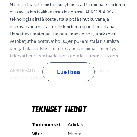
Nämä adidas-tennishousut yhdistävät toiminnallisuuden ja
mukavuuden tyylikkäässä designissa. AEROREADY-
teknologia siirtää kosteutta ja pitää sinut kuivana ja
mukavana intensiivisten liikkeiden ja sprinttien aikana.
Hengittävä materiaali tarjoaa ilmankiertoa, ja nilkkojen
vetoketjut helpottavat housujen pukemista ja riisumista
kengät jalassa. Klassinen leikkaus ja minimalistinen tyyli
tekevät housuista täydelliset kentälle ja treenin jälkeen.
AEROREADY
siirtää kosteutta ja pitää sinut kuivana
Lue lisää
aktiviteetin aikana.
Vetoketjut nilkoissa
helpottavat housujen pukemista ja
riisumista kengät jalassa.
Tekniset tiedot
Kevyt materiaali
hengittävällä vuorilla tarjoaa mukavuutta
ja liikkumisvapautta.
Tuotemerkki:
Adidas
Väri:
Musta
Pelaa ja liiku mukavasti – osta Adidas Walk-On Pants