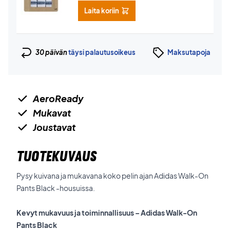
Laita koriin
30 päivän
täysi palautusoikeus
Maksutapoja
AeroReady
Mukavat
Joustavat
TUOTEKUVAUS
Pysy kuivana ja mukavana koko pelin ajan Adidas Walk-On
Pants Black -housuissa.
Kevyt mukavuus ja toiminnallisuus – Adidas Walk-On
Pants Black