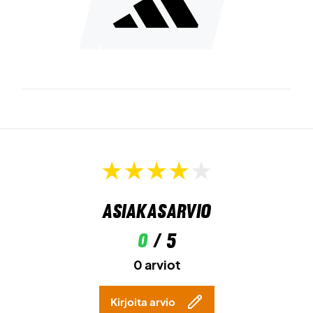
Asiakasarvio
0
/ 5
0 arviot
Kirjoita arvio