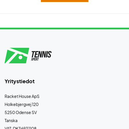
Yritystiedot
Racket House ApS
Holkebjergvej 120
5250 Odense SV
Tanska
VAT: DK36931108