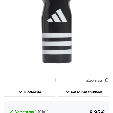
Zoomaa
Tuotteesta
Katso lisätarvikkeet
9,95 €
Varastossa
(+10 kpl)