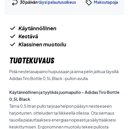
30 päivän
täysi palautusoikeus
Maksutapoja
Käytännöllinen
Kestävä
Klassinen muotoilu
TUOTEKUVAUS
Pidä nestetasapaino huipussaan ja anna pelin jatkua täysillä
Adidas Tiro Bottle 0,5L Black -pullon avulla.
Käytännöllinen ja tyylikäs juomapullo – Adidas Tiro Bottle
0,5L Black
Tämä 0,5 litran pullo tarjoaa helpon pääsyn nesteeseen
harjoitusten, otteluiden tai liikkeellä ollessa. Ota siemaus
tauoilla palauttaaksesi energiaa nopeasti ja säilyttääksesi
keskittymisen. Ergonominen muotoilu tekee pullosta