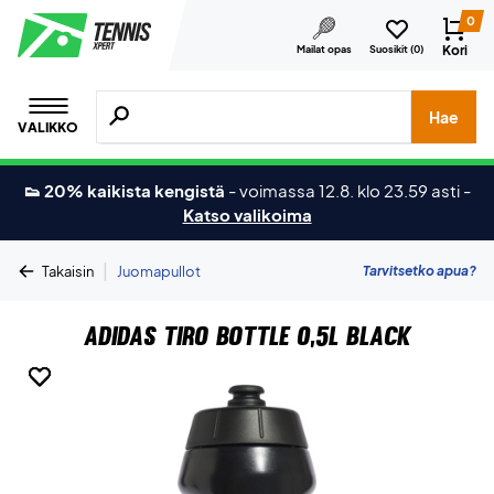
0
Kori
Mailat opas
Suosikit (
0
)
Hae tuotteita, merkkejä jne.
Hae
VALIKKO
👟 20% kaikista kengistä
-
voimassa 12.8. klo 23.59 asti
-
Katso valikoima
|
Tarvitsetko apua?
Takaisin
Juomapullot
Adidas Tiro Bottle 0,5L Black