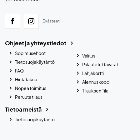
Evästeet
Ohjeet ja yhteystiedot
Sopimusehdot
Valitus
Tietosuojakäytäntö
Palautetut tavarat
FAQ
Lahjakortti
Hintatakuu
Alennuskoodi
Nopea toimitus
Tilauksen Tila
Peruuta tilaus
Tietoa meistä
Tietosuojakäytäntö