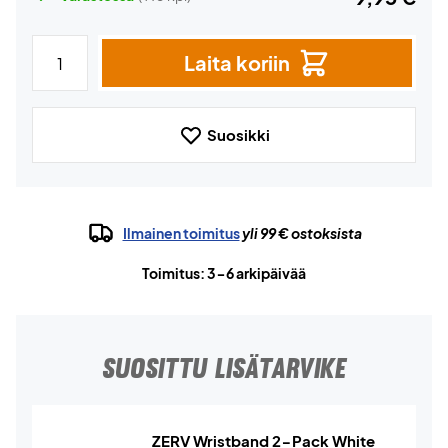
Laita koriin
Suosikki
Ilmainen toimitus
yli 99 € ostoksista
Toimitus: 3-6 arkipäivää
SUOSITTU LISÄTARVIKE
ZERV Wristband 2-Pack White