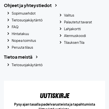
Ohjeet ja yhteystiedot
Sopimusehdot
Valitus
Tietosuojakäytäntö
Palautetut tavarat
FAQ
Lahjakortti
Hintatakuu
Alennuskoodi
Nopea toimitus
Tilauksen Tila
Peruuta tilaus
Tietoa meistä
Tietosuojakäytäntö
Uutiskirje
Pysy ajan tasalla padelvarusteista ja tapahtumista
liittyvistä uutisista.