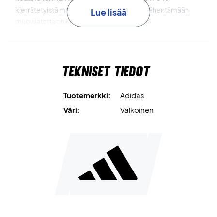
kierrätetyistä materiaaleista, mikä auttaa vähentämään
Lue lisää
muovijätettä tinkimättä toiminnallisuudesta.
Keskity suorituskykyyn ja kestävyyteen – osta Adidas
Tennis Wristband Small White jo tänään!
Tekniset tiedot
Materiaali: 74 % kierrätettyä polyesteriä, 23 % puuvillaa, 3
% elastaania.
Väri: Valkoinen.
Tuotemerkki:
Adidas
Väri:
Valkoinen