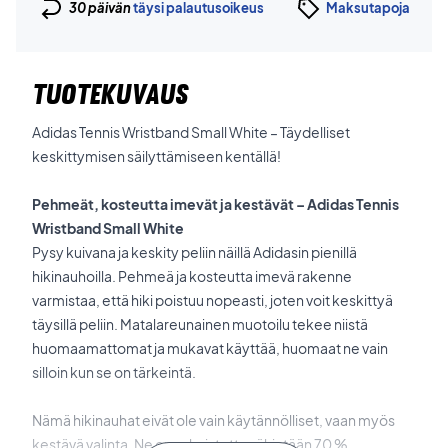
30 päivän
täysi palautusoikeus
Maksutapoja
TUOTEKUVAUS
Adidas Tennis Wristband Small White – Täydelliset
keskittymisen säilyttämiseen kentällä!
Pehmeät, kosteutta imevät ja kestävät – Adidas Tennis
Wristband Small White
Pysy kuivana ja keskity peliin näillä Adidasin pienillä
hikinauhoilla. Pehmeä ja kosteutta imevä rakenne
varmistaa, että hiki poistuu nopeasti, joten voit keskittyä
täysillä peliin. Matalareunainen muotoilu tekee niistä
huomaamattomat ja mukavat käyttää, huomaat ne vain
silloin kun se on tärkeintä.
Nämä hikinauhat eivät ole vain käytännölliset, vaan myös
kestävä valinta. Ne on valmistettu vähintään 70 %