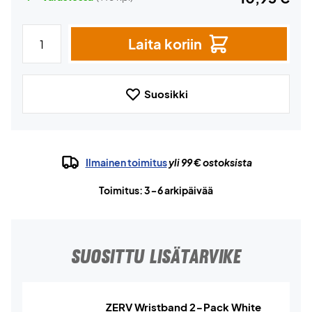
Laita koriin
Suosikki
Ilmainen toimitus
yli 99 € ostoksista
Toimitus: 3-6 arkipäivää
SUOSITTU LISÄTARVIKE
ZERV Wristband 2-Pack White