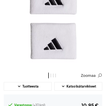
Zoomaa
Tuotteesta
Katso lisätarvikkeet
10,95 €
Varastossa
(+10 kpl)