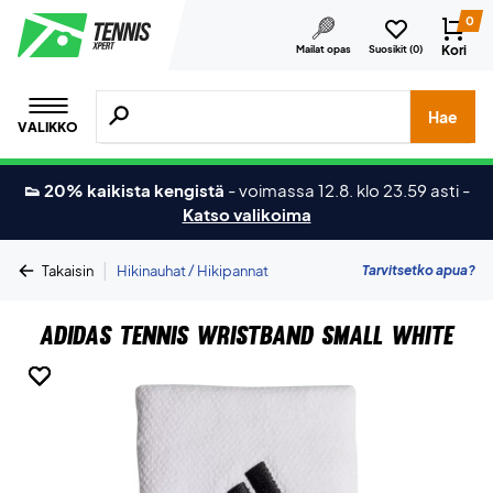
0
Kori
Mailat opas
Suosikit (
0
)
Hae tuotteita, merkkejä jne.
Hae
VALIKKO
👟 20% kaikista kengistä
-
voimassa 12.8. klo 23.59 asti
-
Katso valikoima
|
Tarvitsetko apua?
Takaisin
Hikinauhat / Hikipannat
Adidas Tennis Wristband Small White