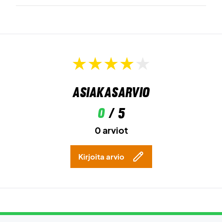
Asiakasarvio
0
/ 5
0 arviot
Kirjoita arvio