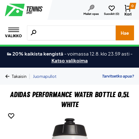
0
Kori
Mailat opas
Suosikit (
0
)
Hae tuotteita, merkkejä jne.
Hae
VALIKKO
👟 20% kaikista kengistä
-
voimassa 12.8. klo 23.59 asti
-
Katso valikoima
|
Tarvitsetko apua?
Takaisin
Juomapullot
Adidas Performance Water Bottle 0,5L
White