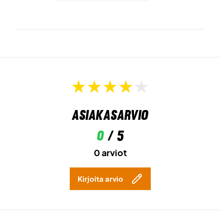
Asiakasarvio
0
/ 5
0 arviot
Kirjoita arvio