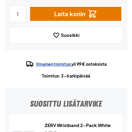
Laita koriin
Suosikki
Ilmainen toimitus
yli 99 € ostoksista
Toimitus: 3-6 arkipäivää
SUOSITTU LISÄTARVIKE
ZERV Wristband 2-Pack White