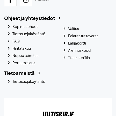
Ohjeet ja yhteystiedot
Sopimusehdot
Valitus
Tietosuojakäytäntö
Palautetut tavarat
FAQ
Lahjakortti
Hintatakuu
Alennuskoodi
Nopea toimitus
Tilauksen Tila
Peruuta tilaus
Tietoa meistä
Tietosuojakäytäntö
Uutiskirje