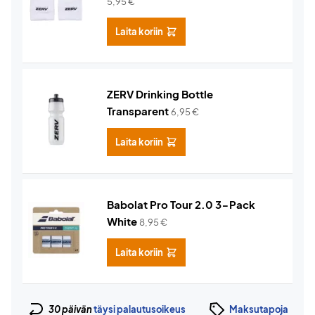
5,95
€
Laita koriin
ZERV Drinking Bottle
Transparent
6,95
€
Laita koriin
Babolat Pro Tour 2.0 3-Pack
White
8,95
€
Laita koriin
30 päivän
täysi palautusoikeus
Maksutapoja