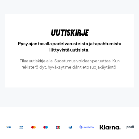
Uutiskirje
Pysy ajan tasalla padelvarusteista ja tapahtumista
liittyvistä uutisista.
Tilaa uutiskirje alla. Suostumus voidaan peruuttaa. Kun
rekisteröidyt, hyväksyt meidän
tietosuojakäytäntö.