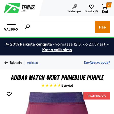
0
Kori
Mailat opas
Suosikit (
0
)
Hae tuotteita, merkkejä jne.
Hae
VALIKKO
👟 20% kaikista kengistä
-
voimassa 12.8. klo 23.59 asti
-
Katso valikoima
|
Tarvitsetko apua?
Takaisin
Adidas
Adidas Match Skirt PrimeBlue Purple
5 arviot
TALLENNA 72%