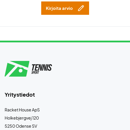
Kirjoita arvio
Yritystiedot
Racket House ApS
Holkebjergvej 120
5250 Odense SV