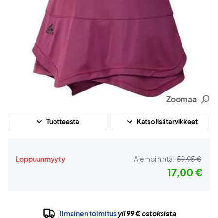
Zoomaa
Tuotteesta
Katso lisätarvikkeet
Loppuunmyyty
Aiempi hinta:
59,95 €
17,00 €
Ilmainen toimitus
yli 99 € ostoksista