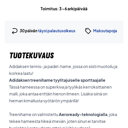
Toimitus: 3-6 arkipäivää
30 päivän
täysi palautusoikeus
Maksutapoja
TUOTEKUVAUS
Adidaksen tennis- ja padel-hame, jossa on siisti muotoilu ja
korkea laatu!
Adidaksen treenihame tyylitajuiselle sporttaajalle
Tässä hameessa on superkiva ja tyylikäs kerroksittainen
malli, joka antaa erittäin hienon ilmeen. Lisäksi siinä on
hieman kimallusta vyötärön ympärillä!
Treenihame on valmistettu
Aeroready-teknologialla
, joka
tekee hameesta hikeä imevän, joten sinun ei tarvitse