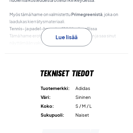
huolehtia kosteudesta ottelun kiihkeydessä.
Myös tämä hame on valmistettu
Primegreenistä
, joka on
laadukas kierrätysmateriaali.
Tennis- ja padel-hame tyylikkäässä mallissa
Tämä hame erottuu ehdottomasti edukseen ja saa sinut
Lue lisää
näyttämään vakuuttavalta kentällä!
Väri: Violetti
Materiaali: 100% kierrätettyä polyesteriä
Tekniset tiedot
Tuotemerkki:
Adidas
Väri:
Sininen
Koko:
S / M / L
Sukupuoli:
Naiset