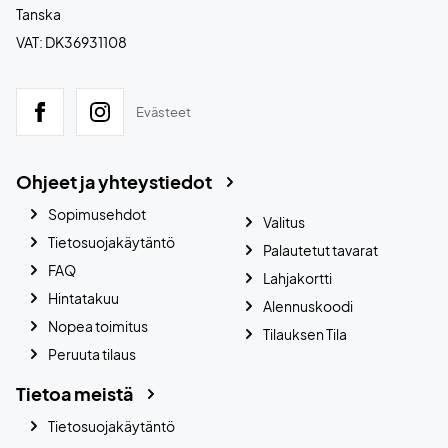
Tanska
VAT: DK36931108
Evästeet
Ohjeet ja yhteystiedot
Sopimusehdot
Valitus
Tietosuojakäytäntö
Palautetut tavarat
FAQ
Lahjakortti
Hintatakuu
Alennuskoodi
Nopea toimitus
Tilauksen Tila
Peruuta tilaus
Tietoa meistä
Tietosuojakäytäntö