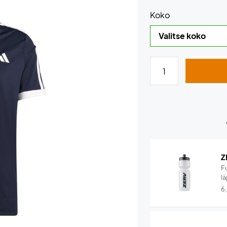
Koko
Z
F
lä
6