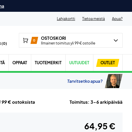
ma
Lahjakortti
Tietoa meistä
Apua?
OSTOSKORI
0
Ilmainen toimitus yli 99 € ostoille
 (
0
)
STÄ
OPPAAT
TUOTEMERKIT
UUTUUDET
OUTLET
Tarvitsetko apua?
i 99 € ostoksista
Toimitus: 3-6 arkipäivää
64,95 €