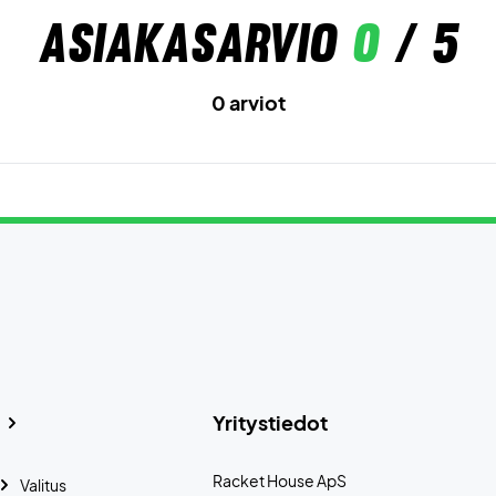
Asiakasarvio
0
/ 5
0 arviot
Yritystiedot
Racket House ApS
Valitus