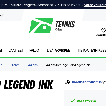
 20% kaikista kengistä
-
voimassa 12.8. klo 23.59 asti
-
Katso valikoi
Suosikit
ÄT
VAATTEET
PALLOT
LISÄTARVIKKEET
TIETOA TENNIKSE
at
Miehet
Adidas
Adidas Heritage Polo Legend Ink
 Legend Ink
Ilmainen toimitus
yl
Varastossa