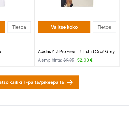
Tietoa
Valitse koko
Tietoa
e
Adidas Y-3 Pro FreeLift T-shirt Orbit Grey
Aiempi hinta:
89,95
52,00 €
atso kaikki T-paita/pikeepaita