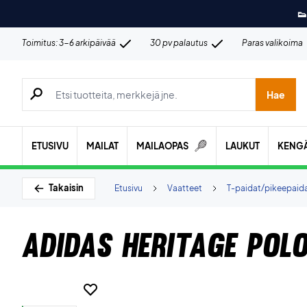
👟
Toimitus: 3-6 arkipäivää
30 pv palautus
Paras valikoima
Hae tuotteita, merkkejä jne.
Hae
ETUSIVU
MAILAT
MAILAOPAS
LAUKUT
KENG
Takaisin
Etusivu
Vaatteet
T-paidat/pikeepaid
Adidas Heritage Polo