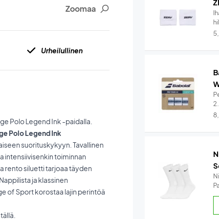
Z
Zoomaa
I
hi
5
Urheilullinen
B
W
Pe
2
8
age Polo Legend Ink -paidalla.
age Polo Legend Ink
aiseen suorituskykyyn. Tavallinen
N
a intensiivisenkin toiminnan
S
rento siluetti tarjoaa täyden
N
Nappilista ja klassinen
Pa
e of Sport korostaa lajin perintöä
tällä.