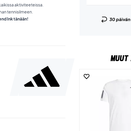
kaikissa aktiviteeteissa.
oman tennisilmeen.
end Ink tänään!
30 päivä
MUUT 