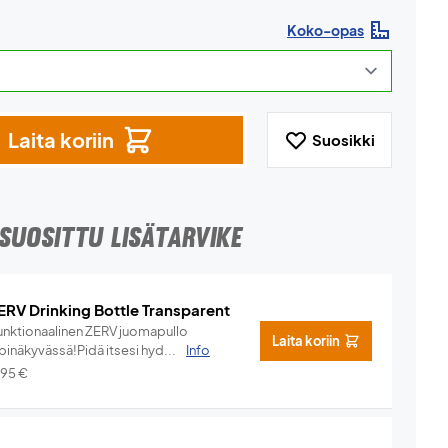
Koko-opas
Laita koriin
Suosikki
SUOSITTU LISÄTARVIKE
ERV Drinking Bottle Transparent
unktionaalinen ZERV juomapullo
Laita koriin
pinäkyvässä!Pidä itsesi hyd...
Info
,95
€