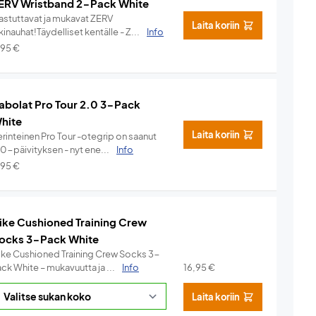
ERV Wristband 2-Pack White
hastuttavat ja mukavat ZERV
Laita koriin
kinauhat!Täydelliset kentälle - Z...
Info
,95
€
abolat Pro Tour 2.0 3-Pack
hite
Laita koriin
rinteinen Pro Tour -otegrip on saanut
.0-päivityksen - nyt ene...
Info
,95
€
ike Cushioned Training Crew
ocks 3-Pack White
ike Cushioned Training Crew Socks 3-
ck White – mukavuutta ja ...
Info
16,95
€
Laita koriin