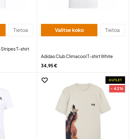
Tietoa
Valitse koko
Tietoa
Stripes T-shirt
Adidas Club Climacool T-shirt White
34,95 €
OUTLET
- 42%