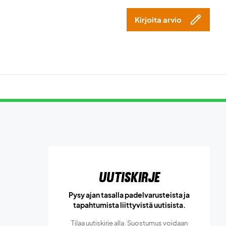
Kirjoita arvio
Uutiskirje
Pysy ajan tasalla padelvarusteista ja
tapahtumista liittyvistä uutisista.
Tilaa uutiskirje alla. Suostumus voidaan