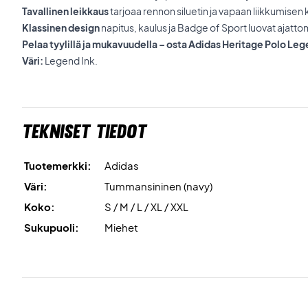
Tavallinen leikkaus
tarjoaa rennon siluetin ja vapaan liikkumisen 
Klassinen design
napitus, kaulus ja Badge of Sport luovat ajatt
Pelaa tyylillä ja mukavuudella – osta Adidas Heritage Polo Leg
Väri:
Legend Ink.
Tekniset tiedot
Tuotemerkki:
Adidas
Väri:
Tummansininen (navy)
Koko:
S / M / L / XL / XXL
Sukupuoli:
Miehet