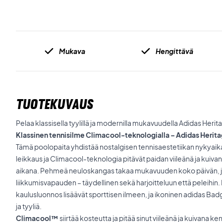
Mukava
Hengittävä
TUOTEKUVAUS
Pelaa klassisella tyylillä ja modernilla mukavuudella Adidas Herit
Klassinen tennisilme Climacool-teknologialla – Adidas Herit
Tämä poolopaita yhdistää nostalgisen tennisaestetiikan nykyaik
leikkaus ja Climacool-teknologia pitävät paidan viileänä ja kuivan
aikana. Pehmeä neuloskangas takaa mukavuuden koko päivän, ja 
liikkumisvapauden – täydellinen sekä harjoitteluun että peleihin. 
kaulusluonnos lisäävät sporttisen ilmeen, ja ikoninen adidas Badg
ja tyyliä.
Climacool™
siirtää kosteutta ja pitää sinut viileänä ja kuivana ken