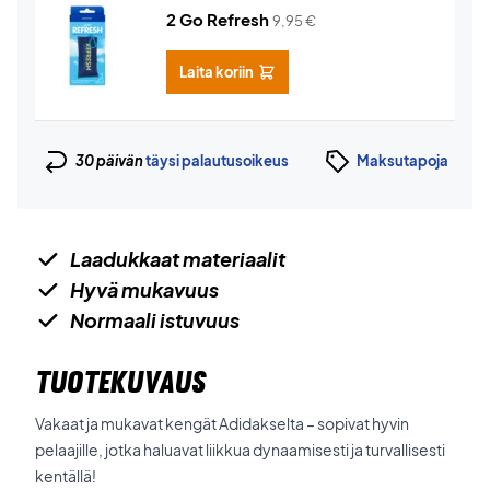
2 Go Refresh
9,95
€
Laita koriin
30 päivän
täysi palautusoikeus
Maksutapoja
Laadukkaat materiaalit
Hyvä mukavuus
Normaali istuvuus
TUOTEKUVAUS
Vakaat ja mukavat kengät Adidakselta – sopivat hyvin
pelaajille, jotka haluavat liikkua dynaamisesti ja turvallisesti
kentällä!