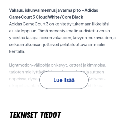
Vakaus, iskunvaimennus ja varma pito – Adidas
GameCourt 3 Cloud White/Core Black
Adidas GameCourt 3 on kehitetty tukemaan liikkeitäsi
alusta loppuun. Tämä menestysmallin uudistettu versio
yhdistää tasapainoisen vakauden, kevyen mukavuuden ja
selkeän ulkoasun, jotta voit pelata luottavaisin mielin
kentällä.
Lightmotion-välipohja on kevyt, ketterä ja kimmoisa,
tarjoten miellyttävän iskunvaimennuksen ja auttaen
nopeissa, dynaamisissa liikkeissä. Kestävä Adiwear-
Lue lisää
ulkopohja antaa luotettavan pidon, joten voit liikkua
vapaasti koko ottelun ajan.
Kevyt TPU-kantaklipsi auttaa vakauttamaan takajalkaa
Tekniset tiedot
sivuttaisliikkeissä, ja varvasjousi tukee dynaamista asentoa
ja pehmeitä siirtymiä. Kengän päivitetty istuvuus ympäröi
jalan tukevasti ja antaa hyvän tuen keskijalan alueella.