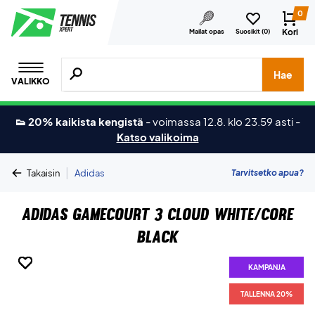
0
Kori
Mailat opas
Suosikit (
0
)
Hae tuotteita, merkkejä jne.
Hae
VALIKKO
👟 20% kaikista kengistä
-
voimassa 12.8. klo 23.59 asti
-
Katso valikoima
|
Tarvitsetko apua?
Takaisin
Adidas
Adidas GameCourt 3 Cloud White/Core
Black
KAMPANJA
KAMPANJA
KAMPANJA
KAMPANJA
KAMPANJA
KAMPANJA
KAMPANJA
TALLENNA 20%
TALLENNA 20%
TALLENNA 20%
TALLENNA 20%
TALLENNA 20%
TALLENNA 20%
TALLENNA 20%