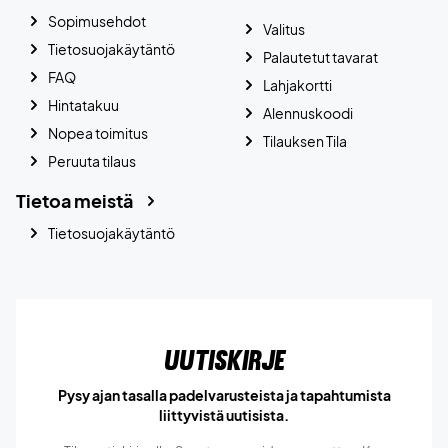
Sopimusehdot
Valitus
Tietosuojakäytäntö
Palautetut tavarat
FAQ
Lahjakortti
Hintatakuu
Alennuskoodi
Nopea toimitus
Tilauksen Tila
Peruuta tilaus
Tietoa meistä
Tietosuojakäytäntö
Uutiskirje
Pysy ajan tasalla padelvarusteista ja tapahtumista
liittyvistä uutisista.