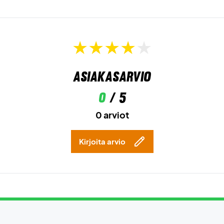
Asiakasarvio
0
/ 5
0 arviot
Kirjoita arvio