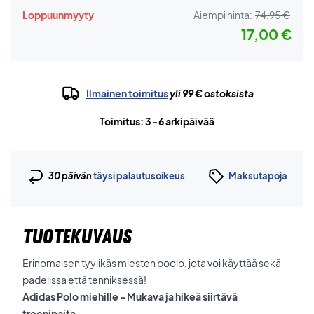
Loppuunmyyty
Aiempi hinta:
74,95 €
17,00 €
Ilmainen toimitus
yli 99 € ostoksista
Toimitus: 3-6 arkipäivää
30 päivän
täysi palautusoikeus
Maksutapoja
TUOTEKUVAUS
Erinomaisen tyylikäs miesten poolo, jota voi käyttää sekä
padelissa että tenniksessä!
Adidas Polo miehille - Mukava ja hikeä siirtävä
treenipaita