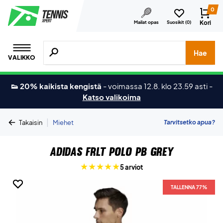
0
Kori
Mailat opas
Suosikit (
0
)
Hae tuotteita, merkkejä jne.
Hae
VALIKKO
👟 20% kaikista kengistä
-
voimassa 12.8. klo 23.59 asti
-
Katso valikoima
|
Tarvitsetko apua?
Takaisin
Miehet
Adidas FRLT Polo PB Grey
5 arviot
TALLENNA 77%
TALLENNA 77%