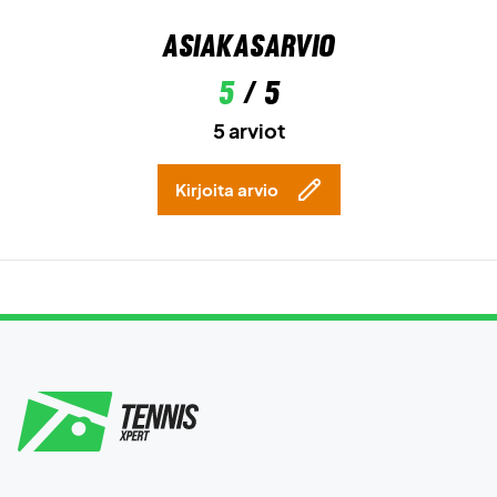
Asiakasarvio
5
/ 5
5 arviot
Kirjoita arvio