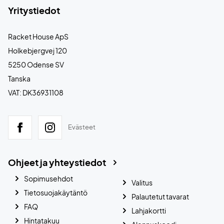
Yritystiedot
Racket House ApS
Holkebjergvej 120
5250 Odense SV
Tanska
VAT: DK36931108
Evästeet
Ohjeet ja yhteystiedot
Sopimusehdot
Valitus
Tietosuojakäytäntö
Palautetut tavarat
FAQ
Lahjakortti
Hintatakuu