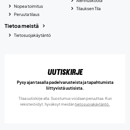
Alennuskoodi
Nopea toimitus
Tilauksen Tila
Peruuta tilaus
Tietoa meistä
Tietosuojakäytäntö
Uutiskirje
Pysy ajan tasalla padelvarusteista ja tapahtumista
liittyvistä uutisista.
Tilaa uutiskirje alla. Suostumus voidaan peruuttaa. Kun
rekisteröidyt, hyväksyt meidän
tietosuojakäytäntö.