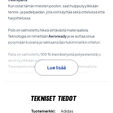
Kun ostat tämän miesten poolon, saat huipputyylikkään
tennis- ja padelpaidan, jota voit käyttää sekä otteluissa että
harjoittelussa.
Polo on valmistettu hikeä siirtävästä materiaalista.
Teknologia on nimeltään
Aeroready
ja se auttaa sinua
pysymään kuivana ja raikkaana läpi tiukimmankin ottelun.
Paita on valmistettu
100 % kierrätetystä polyesteristä
ja
se on tyylikkään ja hillityn värinen.
Treenipaita mukavasta ja laadukkaasta materiaalista
Lue lisää
Erittäin tyylikäs ja laadukas treenipoolo, joka sopii
loistavasti tennikseen!
Tekniset tiedot
Tuotemerkki:
Adidas