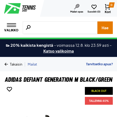
0
Kori
Mailat opas
Suosikit (
0
)
Hae tuotteita, merkkejä jne.
Hae
VALIKKO
👟 20% kaikista kengistä
-
voimassa 12.8. klo 23.59 asti
-
Katso valikoima
|
Tarvitsetko apua?
Takaisin
Mailat
Adidas Defiant Generation M Black/Green
BLACK OUT
BLACK OUT
TALLENNA 40%
TALLENNA 40%