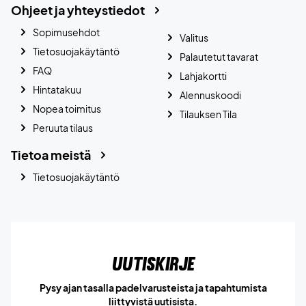
Ohjeet ja yhteystiedot
Sopimusehdot
Valitus
Tietosuojakäytäntö
Palautetut tavarat
FAQ
Lahjakortti
Hintatakuu
Alennuskoodi
Nopea toimitus
Tilauksen Tila
Peruuta tilaus
Tietoa meistä
Tietosuojakäytäntö
Uutiskirje
Pysy ajan tasalla padelvarusteista ja tapahtumista
liittyvistä uutisista.