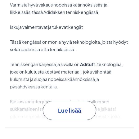
Varmista hyvä vakaus nopeissa käännöksissäsi ja
liikkeissäsi tässä Adidaksen tenniskengässä.
Iskuja vaimentavat ja tukevat kengät
Tässä kengässä on monia hyviä teknologioita, joista hyödyt
sekä padelissa että tenniksessä.
Tenniskengän kärjessä ja sivuilla on
Adituff
-teknologiaa,
joka on kulutusta kestävä materiaali, joka vähentää
kulumista ja suojaa nopeissa käännöksissä ja
pysähdyksissä kentällä.
Kieliosa on integroitu suoraan kenkään, jolloin sen
sukkamainen istuvuus
lisää vakautta ja tukee jalkaasi
Lue lisää
pitäen sen paikoillaan. Kantapäässä on pehmuste, joka
tekee kengästä miellyttävän ja mukavan käyttää.
Kengän pohja on
Bounce-pohja, joka tekee kengästä