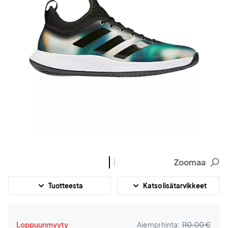
Zoomaa
Tuotteesta
Katso lisätarvikkeet
Loppuunmyyty
Aiempi hinta:
110,00 €