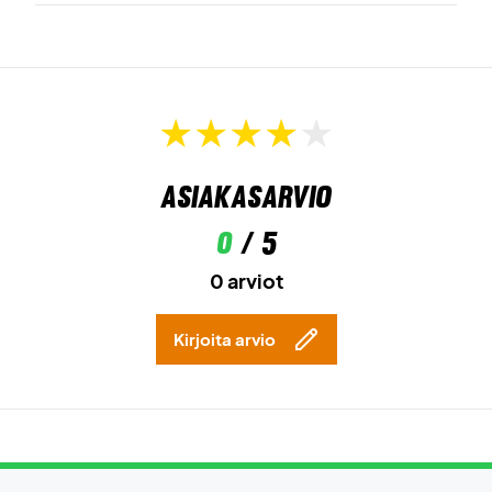
Asiakasarvio
0
/ 5
0 arviot
Kirjoita arvio