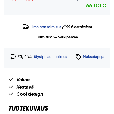
66,00 €
Ilmainen toimitus
yli 99 € ostoksista
Toimitus: 3-6 arkipäivää
30 päivän
täysi palautusoikeus
Maksutapoja
Vakaa
Kestävä
Cool design
TUOTEKUVAUS