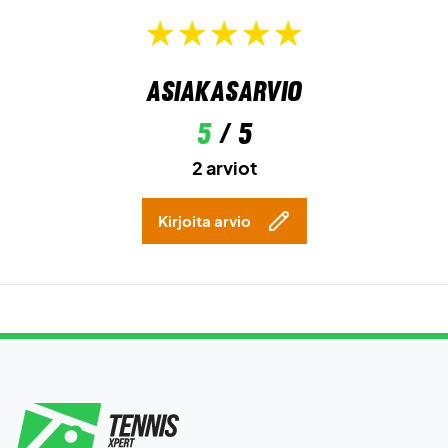
Asiakasarvio
5
/ 5
2 arviot
Kirjoita arvio