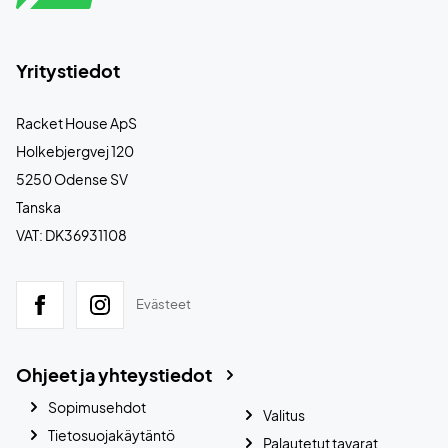
Yritystiedot
Racket House ApS
Holkebjergvej 120
5250 Odense SV
Tanska
VAT: DK36931108
Evästeet
Ohjeet ja yhteystiedot
Sopimusehdot
Valitus
Tietosuojakäytäntö
Palautetut tavarat