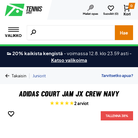
0
Kori
Mailat opas
Suosikit (
0
)
Hae tuotteita, merkkejä jne.
Hae
VALIKKO
👟 20% kaikista kengistä
-
voimassa 12.8. klo 23.59 asti
-
Katso valikoima
|
Tarvitsetko apua?
Takaisin
Juniorit
Adidas Court Jam JX Crew Navy
2 arviot
TALLENNA 38%
TALLENNA 38%
TALLENNA 38%
TALLENNA 38%