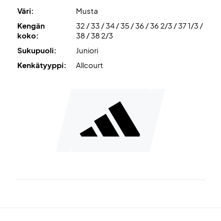
käyttömukavuus
Väri:
Musta
Kenkä on väriltään tummansininen ja siinä on oransseja
Kengän
32 / 33 / 34 / 35 / 36 / 36 2/3 / 37 1/3 /
yksityiskohtia, mikä tekee siitä todella tyylikkään
koko:
38 / 38 2/3
treenikengän.
Sukupuoli:
Juniori
Kenkätyyppi:
Allcourt