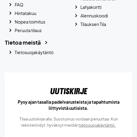
FAQ
Lahjakortti
Hintatakuu
Alennuskoodi
Nopea toimitus
Tilauksen Tila
Peruuta tilaus
Tietoa meistä
Tietosuojakäytäntö
Uutiskirje
Pysy ajan tasalla padelvarusteista ja tapahtumista
liittyvistä uutisista.
Tilaa uutiskirje alla. Suostumus voidaan peruuttaa. Kun
rekisteröidyt, hyväksyt meidän
tietosuojakäytäntö.