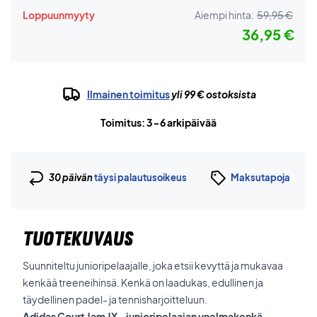
Loppuunmyyty
Aiempi hinta:
59,95 €
36,95 €
Ilmainen toimitus
yli 99 € ostoksista
Toimitus: 3-6 arkipäivää
30 päivän
täysi palautusoikeus
Maksutapoja
TUOTEKUVAUS
Suunniteltu junioripelaajalle, joka etsii kevyttä ja mukavaa
kenkää treeneihinsä. Kenkä on laadukas, edullinen ja
täydellinen padel- ja tennisharjoitteluun.
Adidas Court Jam JX - junioripelaajan unelmakenkä