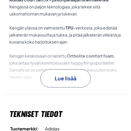
Kengässä on paljon teknologiaa, joka tekee siitä
uskomattoman mukavan ja tukevan.
Kengän yläosa on valmistettu
TPU
-verkosta, joka edistää
jalkaterän mukavuutta ja tukea, ja pitää jalkaterän viileänä ja
kuivana koko harjoituksen ajan.
Kengän keskiosaan on laitettu
Ortholite comfort foam
,
joka antaa hyvän kimmoisuuden hyppyihin ja spurtteihin.
Samalla se on pehmeä ja tarjoaa extra mukavuuden koko
treenin ajan.
Lue lisää
Kengän tuettu kantapää antaa hyvän vakauden, joten
tunnet olosi turvalliseksi koko treenin ajan.
Tekniset tiedot
Kenkä on muotoiltu niin, että tunnet olosi niissä aina hyvin
turvalliseksi ja mukavaksi.
Laadukkaat ja vahvat Adidaksen kengät - huippuluokan
Tuotemerkki:
Adidas