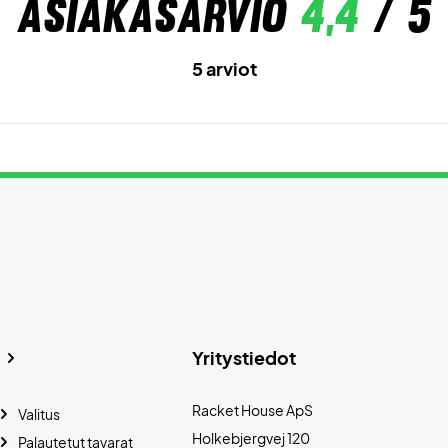
Asiakasarvio
4,4
/ 5
5 arviot
Yritystiedot
Racket House ApS
Valitus
Holkebjergvej 120
Palautetut tavarat