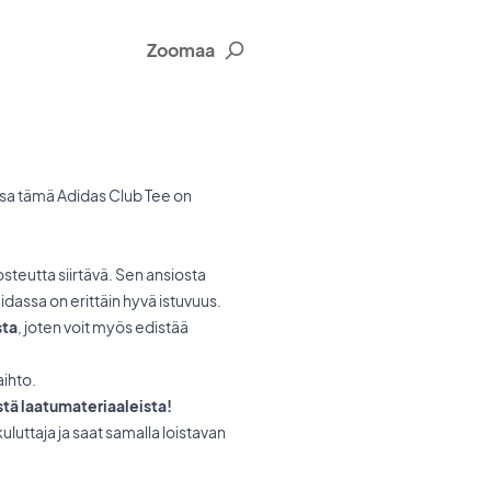
Zoomaa
essa tämä Adidas Club Tee on
osteutta siirtävä. Sen ansiosta
aidassa on erittäin hyvä istuvuus.
sta
, joten voit myös edistää
aihto.
stä laatumateriaaleista!
uttaja ja saat samalla loistavan