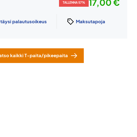
17,00 €
TALLENNA 57%
n
täysi palautusoikeus
Maksutapoja
atso kaikki T-paita/pikeepaita