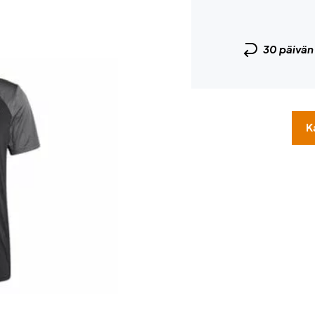
30 päivä
K