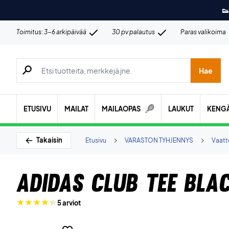
👟
Toimitus: 3-6 arkipäivää
30 pv palautus
Paras valikoima
Hae tuotteita, merkkejä jne.
Hae
ETUSIVU
MAILAT
MAILAOPAS
LAUKUT
KENG
Takaisin
Etusivu
VARASTON TYHJENNYS
Vaatt
Adidas Club Tee Bla
5 arviot