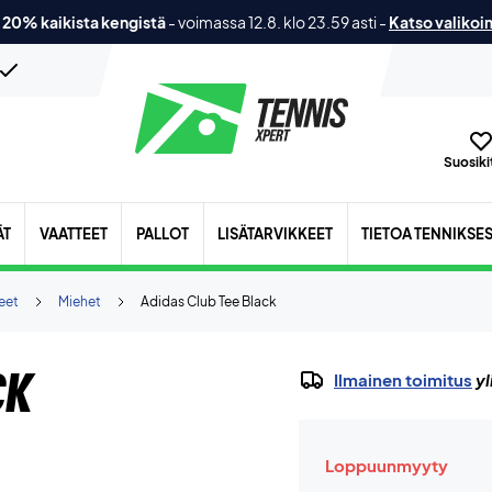
 20% kaikista kengistä
-
voimassa 12.8. klo 23.59 asti
-
Katso valikoi
Suosikit
ÄT
VAATTEET
PALLOT
LISÄTARVIKKEET
TIETOA TENNIKSE
eet
Miehet
Adidas Club Tee Black
ck
Ilmainen toimitus
yl
Loppuunmyyty