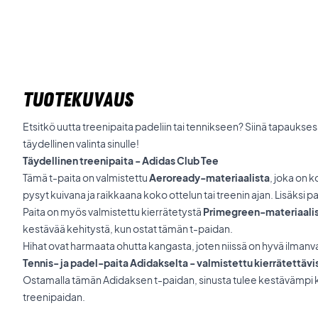
TUOTEKUVAUS
Etsitkö uutta treenipaita padeliin tai tennikseen? Siinä tapauks
täydellinen valinta sinulle!
Täydellinen treenipaita - Adidas Club Tee
Tämä t-paita on valmistettu
Aeroready-materiaalista
, joka on k
pysyt kuivana ja raikkaana koko ottelun tai treenin ajan. Lisäksi p
Paita on myös valmistettu kierrätetystä
Primegreen-materiaali
kestävää kehitystä, kun ostat tämän t-paidan.
Hihat ovat harmaata ohutta kangasta, joten niissä on hyvä ilmanv
Tennis- ja padel-paita Adidakselta - valmistettu kierrätettävi
Ostamalla tämän Adidaksen t-paidan, sinusta tulee kestävämpi kul
treenipaidan.