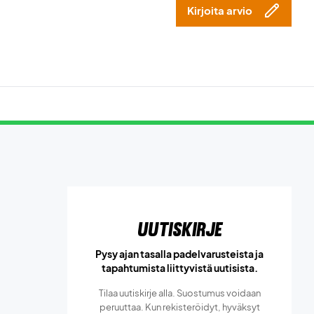
Kirjoita arvio
Uutiskirje
Pysy ajan tasalla padelvarusteista ja
tapahtumista liittyvistä uutisista.
Tilaa uutiskirje alla. Suostumus voidaan
peruuttaa. Kun rekisteröidyt, hyväksyt