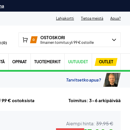
ma
Lahjakortti
Tietoa meistä
Apua?
OSTOSKORI
0
Ilmainen toimitus yli 99 € ostoille
 (
0
)
STÄ
OPPAAT
TUOTEMERKIT
UUTUUDET
OUTLET
Tarvitsetko apua?
i 99 € ostoksista
Toimitus: 3-6 arkipäivää
Aiempi hinta:
39,95 €