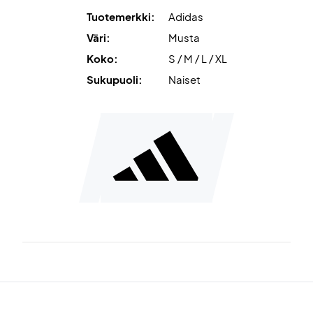
Tämä Adidaksen toppi ylläsi voit pelata ja urheilla hyvällä
Tuotemerkki:
Adidas
omallatunnolla. Toppi on nimittäin valmistettu
Väri:
Musta
korkealaatuisesta kierrätysmateriaalista,
Primebluesta
,
Koko:
S / M / L / XL
joka on kehitetty merestä peräisin olevasta muovijätteestä.
Lisäksi mallissa käytetty polyesteri on 100-prosenttisesti
Sukupuoli:
Naiset
kierrätettyä.
Malli on yksinkertainen mutta tyylikäs ja useimmille
naispelaajille. Se on myös erittäin helppo yhdistää hameen
tai shortsien kanssa.
Materiaali: 100% kierrätyspolyesteriä
Adidas Nro GH7235.
Väri: Musta ja valkoinen.