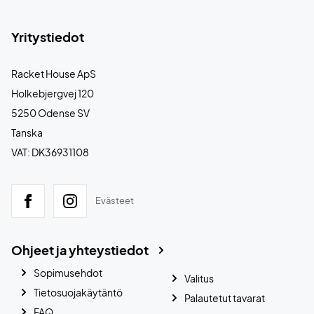
Yritystiedot
Racket House ApS
Holkebjergvej 120
5250 Odense SV
Tanska
VAT: DK36931108
Evästeet
Ohjeet ja yhteystiedot
Sopimusehdot
Valitus
Tietosuojakäytäntö
Palautetut tavarat
FAQ