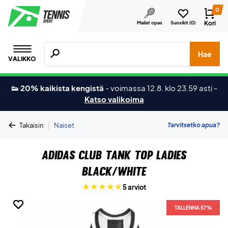
0
Kori
Mailat opas
Suosikit (
0
)
Hae tuotteita, merkkejä jne.
Hae
VALIKKO
👟 20% kaikista kengistä
-
voimassa 12.8. klo 23.59 asti
-
Katso valikoima
|
Tarvitsetko apua?
Takaisin
Naiset
Adidas Club Tank Top Ladies
Black/White
5 arviot
TALLENNA 57%
TALLENNA 57%
TALLENNA 57%
TALLENNA 57%