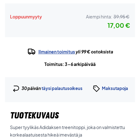
Loppuunmyyty
Aiempi hinta:
39,95 €
17,00 €
Ilmainen toimitus
yli 99 € ostoksista
Toimitus: 3-6 arkipäivää
30 päivän
täysi palautusoikeus
Maksutapoja
TUOTEKUVAUS
Super tyylikäs Adidaksen treenitoppi, joka on valmistettu
korkealaatuisesta hikeä imevästä ja