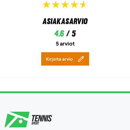
Asiakasarvio
4,6
/ 5
5 arviot
Kirjoita arvio