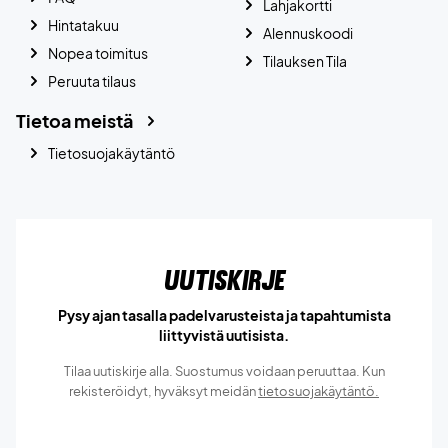
Lahjakortti
Hintatakuu
Alennuskoodi
Nopea toimitus
Tilauksen Tila
Peruuta tilaus
Tietoa meistä
Tietosuojakäytäntö
Uutiskirje
Pysy ajan tasalla padelvarusteista ja tapahtumista
liittyvistä uutisista.
Tilaa uutiskirje alla. Suostumus voidaan peruuttaa. Kun
rekisteröidyt, hyväksyt meidän
tietosuojakäytäntö.