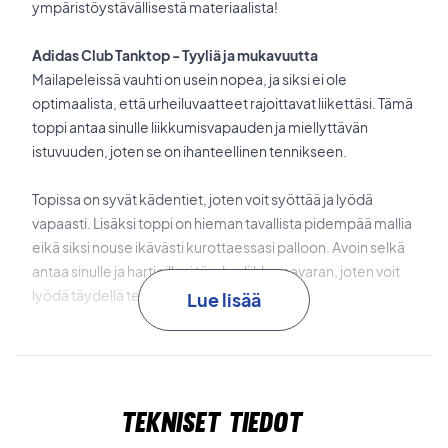
ympäristöystävällisestä materiaalista!
Adidas Club Tanktop - Tyyliä ja mukavuutta
Mailapeleissä vauhti on usein nopea, ja siksi ei ole
optimaalista, että urheiluvaatteet rajoittavat liikettäsi. Tämä
toppi antaa sinulle liikkumisvapauden ja miellyttävän
istuvuuden, joten se on ihanteellinen tennikseen.
Topissa on syvät kädentiet, joten voit syöttää ja lyödä
vapaasti. Lisäksi toppi on hieman tavallista pidempää mallia
eikä siksi nouse ikävästi kurottaessasi palloon. Avoin selkä
antaa sinulle ja hartioillesi täyden liikkumavaran, joten voit
lyödä täydellä teholla.
Lue lisää
Aeroready-materiaali
haihduttaa tehokkaasti hikeä, pitää
sinut viileänä taistelun kuumuudessa ja saa topin kuivumaan
nopeammin.
Tekniset tiedot
Erotu eduksesi tenniskentillä