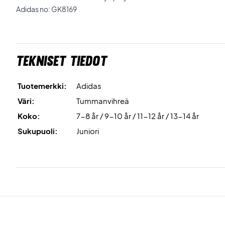
Adidas no: GK8169
Tekniset tiedot
Tuotemerkki:
Adidas
Väri:
Tummanvihreä
Koko:
7-8 år / 9-10 år / 11-12 år / 13-14 år
Sukupuoli:
Juniori