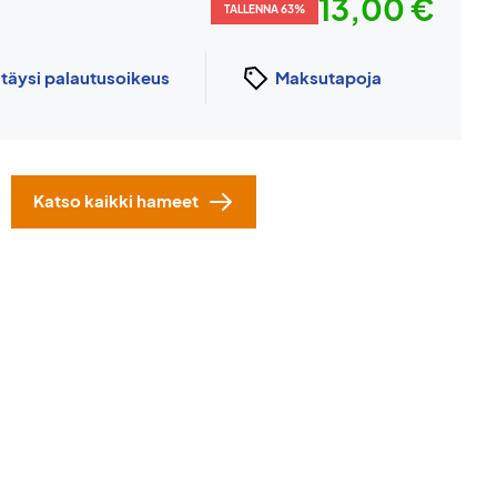
13,00 €
TALLENNA 63%
n
täysi palautusoikeus
Maksutapoja
Katso kaikki hameet