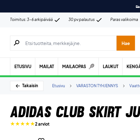
👟
Toimitus: 3-6 arkipäivää
30 pv palautus
Paras valikoima
Hae tuotteita, merkkejä jne.
Hae
ETUSIVU
MAILAT
MAILAOPAS
LAUKUT
KENG
Takaisin
Etusivu
VARASTON TYHJENNYS
Vaatt
Adidas Club Skirt J
2 arviot