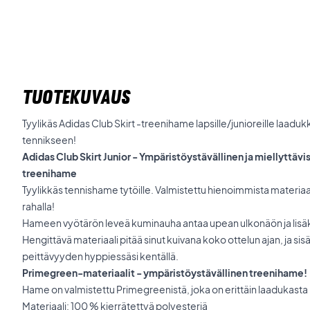
TUOTEKUVAUS
Tyylikäs Adidas Club Skirt -treenihame lapsille/junioreille laaduk
tennikseen!
Adidas Club Skirt Junior - Ympäristöystävällinen ja miellyttävi
treenihame
Tyylikkäs tennishame tytöille. Valmistettu hienoimmista materiaale
rahalla!
Hameen vyötärön leveä kuminauha antaa upean ulkonäön ja lisäk
Hengittävä materiaali pitää sinut kuivana koko ottelun ajan, ja sis
peittävyyden hyppiessäsi kentällä.
Primegreen-materiaalit - ympäristöystävällinen treenihame!
Hame on valmistettu Primegreenistä, joka on erittäin laadukasta 
Materiaali: 100 % kierrätettyä polyesteriä