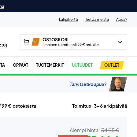
ma
Lahjakortti
Tietoa meistä
Apua?
OSTOSKORI
0
Ilmainen toimitus yli 99 € ostoille
 (
0
)
STÄ
OPPAAT
TUOTEMERKIT
UUTUUDET
OUTLET
Tarvitsetko apua?
i 99 € ostoksista
Toimitus: 3-6 arkipäivää
Aiempi hinta:
34,95 €