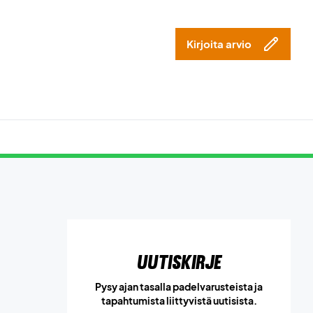
Kirjoita arvio
Uutiskirje
Pysy ajan tasalla padelvarusteista ja
tapahtumista liittyvistä uutisista.