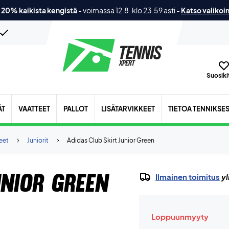
 20% kaikista kengistä
-
voimassa 12.8. klo 23.59 asti
-
Katso valikoi
Suosikit
ÄT
VAATTEET
PALLOT
LISÄTARVIKKEET
TIETOA TENNIKSE
eet
Juniorit
Adidas Club Skirt Junior Green
unior Green
Ilmainen toimitus
yl
Loppuunmyyty