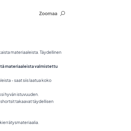
Zoomaa
kaista materiaaleista. Täydellinen
stä materiaaleista valmistettu
ista - saat siis laatua koko
si hyvän istuvuuden.
äshortsit takaavat täydellisen
kierrätysmateriaalia.