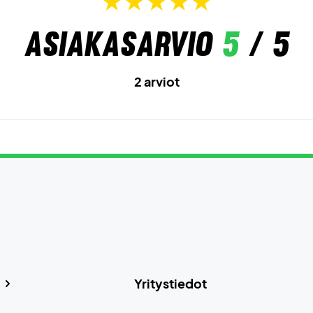
Asiakasarvio
5
/ 5
2 arviot
Yritystiedot