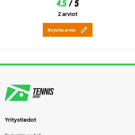
4,5
/ 5
2 arviot
Kirjoita arvio
Yritystiedot