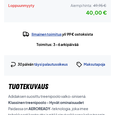
Loppuunmyyty
Aiempi hinta:
49,95 €
40,00 €
Ilmainen toimitus
yli 99 € ostoksista
Toimitus: 3-6 arkipäivää
30 päivän
täysi palautusoikeus
Maksutapoja
TUOTEKUVAUS
Adidaksen suosittu treenipoolo valko-sinisenä.
Klassinen treenipoolo - Hyvät ominaisuudet
Paidassa on
AEROREADY
-teknologia, joka imee
tehokkaasti kosteutta ja pitää sinut raikkaana koko treenin