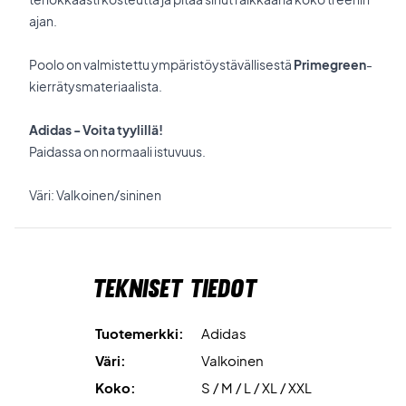
ajan.
Poolo on valmistettu ympäristöystävällisestä
Primegreen
-
kierrätysmateriaalista.
Adidas - Voita tyylillä!
Paidassa on normaali istuvuus.
Väri: Valkoinen/sininen
Tekniset tiedot
Tuotemerkki:
Adidas
Väri:
Valkoinen
Koko:
S / M / L / XL / XXL