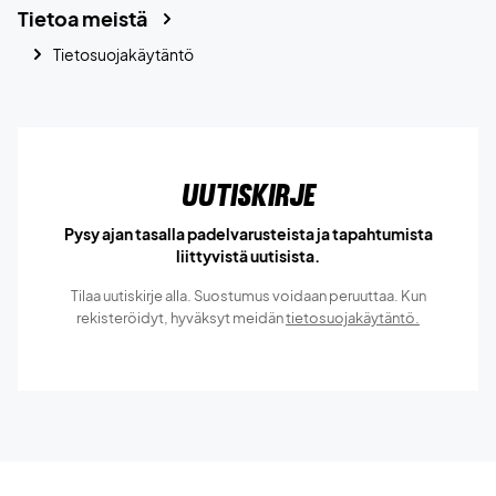
Tietoa meistä
Tietosuojakäytäntö
Uutiskirje
Pysy ajan tasalla padelvarusteista ja tapahtumista
liittyvistä uutisista.
Tilaa uutiskirje alla. Suostumus voidaan peruuttaa. Kun
rekisteröidyt, hyväksyt meidän
tietosuojakäytäntö.