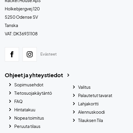
Racket House ApS
Holkebjergvej 120
5250 Odense SV
Tanska
VAT: DK36931108
Evästeet
Ohjeet ja yhteystiedot
Sopimusehdot
Valitus
Tietosuojakäytäntö
Palautetut tavarat
FAQ
Lahjakortti
Hintatakuu
Alennuskoodi
Nopea toimitus
Tilauksen Tila
Peruuta tilaus