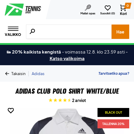
0
Kori
Mailat opas
Suosikit (
0
)
Hae tuotteita, merkkejä jne.
Hae
VALIKKO
👟 20% kaikista kengistä
-
voimassa 12.8. klo 23.59 asti
-
Katso valikoima
|
Tarvitsetko apua?
Takaisin
Adidas
Adidas Club Polo Shirt White/blue
2 arviot
BLACK OUT
BLACK OUT
BLACK OUT
BLACK OUT
BLACK OUT
TALLENNA 20%
TALLENNA 20%
TALLENNA 20%
TALLENNA 20%
TALLENNA 20%