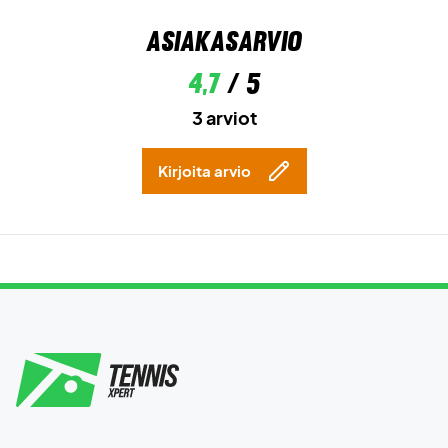
Asiakasarvio
4,7
/ 5
3 arviot
Kirjoita arvio