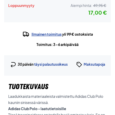
Loppuunmyyty
Aiempi hinta:
49,95 €
17,00 €
Ilmainen toimitus
yli 99 € ostoksista
Toimitus: 3-6 arkipäivää
30 päivän
täysi palautusoikeus
Maksutapoja
TUOTEKUVAUS
Laadukkaista materiaaleista valmistettu Adidas Club Polo
kauniin sinisessä värissä.
Adidas Club Polo - laatutietoisille
Tässä treenipaidassa on todella hyviä ominaisuuksia. Se on