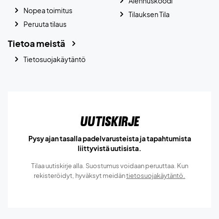
Alennuskoodi
Nopea toimitus
Tilauksen Tila
Peruuta tilaus
Tietoa meistä
Tietosuojakäytäntö
Uutiskirje
Pysy ajan tasalla padelvarusteista ja tapahtumista
liittyvistä uutisista.
Tilaa uutiskirje alla. Suostumus voidaan peruuttaa. Kun
rekisteröidyt, hyväksyt meidän
tietosuojakäytäntö.