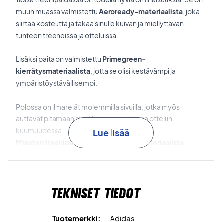
muun muassa valmistettu
Aeroready-materiaalista
, joka
siirtää kosteutta ja takaa sinulle kuivan ja miellyttävän
tunteen treeneissä ja otteluissa.
Lisäksi paita on valmistettu
Primegreen-
kierrätysmateriaalista
, jotta se olisi kestävämpi ja
ympäristöystävällisempi.
Polossa on ilmareiät molemmilla sivuilla, jotka myös
auttavat pitämään sinut kuivana ja viileänä ottelun
kuumuudessa.
Lue lisää
Miesten treenipaita kierrätettävästä materiaalista
Tämä paita sopii muotoilunsa ansiosta lähes kaikille.
Materiaali: 100% polyesteri.
Tekniset tiedot
Tuotemerkki:
Adidas