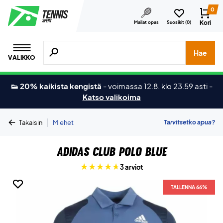
0
Kori
Mailat opas
Suosikit (
0
)
Hae tuotteita, merkkejä jne.
Hae
VALIKKO
👟 20% kaikista kengistä
-
voimassa 12.8. klo 23.59 asti
-
Katso valikoima
|
Tarvitsetko apua?
Takaisin
Miehet
Adidas Club Polo Blue
3 arviot
TALLENNA 66%
TALLENNA 66%