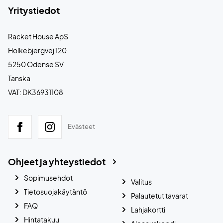
Yritystiedot
Racket House ApS
Holkebjergvej 120
5250 Odense SV
Tanska
VAT: DK36931108
Evästeet
Ohjeet ja yhteystiedot
Sopimusehdot
Valitus
Tietosuojakäytäntö
Palautetut tavarat
FAQ
Lahjakortti
Hintatakuu