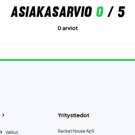
Asiakasarvio
0
/ 5
0 arviot
Yritystiedot
Racket House ApS
Valitus