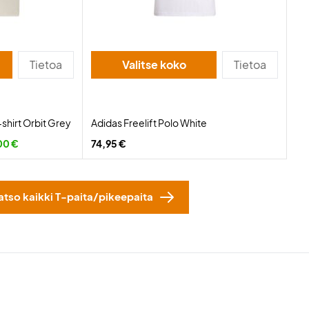
Tietoa
Valitse koko
Tietoa
-shirt Orbit Grey
Adidas Freelift Polo White
00 €
74,95 €
atso kaikki T-paita/pikeepaita