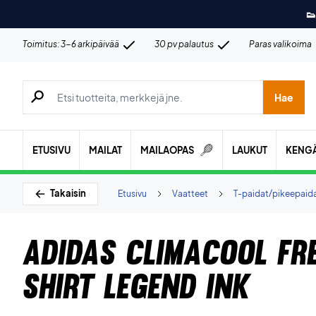
👟
Toimitus: 3-6 arkipäivää
30 pv palautus
Paras valikoima
Hae tuotteita, merkkejä jne.
Hae
ETUSIVU
MAILAT
MAILAOPAS
LAUKUT
KENG
Takaisin
Etusivu
Vaatteet
T-paidat/pikeepaid
Adidas Climacool Fre
shirt Legend Ink