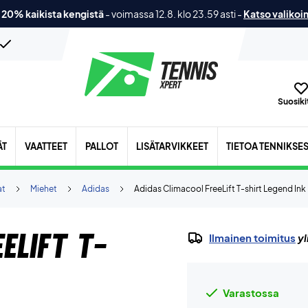
 20% kaikista kengistä
-
voimassa 12.8. klo 23.59 asti
-
Katso valikoi
Suosikit
ÄT
VAATTEET
PALLOT
LISÄTARVIKKEET
TIETOA TENNIKSE
at
Miehet
Adidas
Adidas Climacool FreeLift T-shirt Legend Ink
eLift T-
Ilmainen toimitus
yl
Varastossa