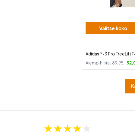
Valitse koko
Adidas Y-3 Pro FreeLift T
Aiempi hinta:
89,95
52,
K