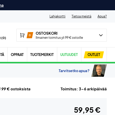
ma
Lahjakortti
Tietoa meistä
Apua?
OSTOSKORI
0
Ilmainen toimitus yli 99 € ostoille
 (
0
)
STÄ
OPPAAT
TUOTEMERKIT
UUTUUDET
OUTLET
Tarvitsetko apua?
i 99 € ostoksista
Toimitus: 3-6 arkipäivää
59,95 €