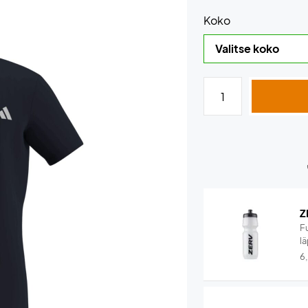
Koko
Z
F
lä
6