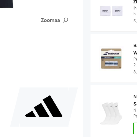
Z
I
hi
Zoomaa
5
B
W
Pe
2
8
N
S
N
Pa