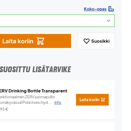
Koko-opas
Laita koriin
Suosikki
SUOSITTU LISÄTARVIKE
ERV Drinking Bottle Transparent
unktionaalinen ZERV juomapullo
Laita koriin
pinäkyvässä!Pidä itsesi hyd...
Info
,95
€