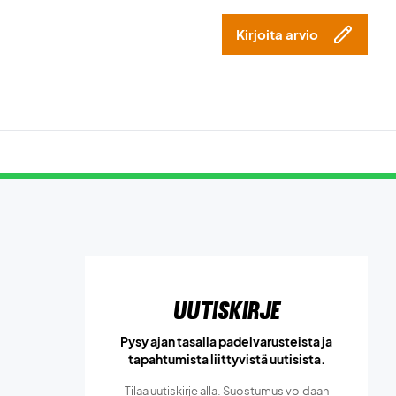
Kirjoita arvio
Uutiskirje
Pysy ajan tasalla padelvarusteista ja
tapahtumista liittyvistä uutisista.
Tilaa uutiskirje alla. Suostumus voidaan