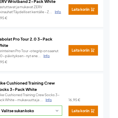
ERV Wristband 2-Pack White
hastuttavat ja mukavat ZERV
Laita koriin
kinauhat!Täydelliset kentälle - Z...
Info
,95
€
abolat Pro Tour 2.0 3-Pack
hite
Laita koriin
rinteinen Pro Tour -otegrip on saanut
.0-päivityksen - nyt ene...
Info
,95
€
ike Cushioned Training Crew
ocks 3-Pack White
ike Cushioned Training Crew Socks 3-
ck White – mukavuutta ja ...
Info
16,95
€
Laita koriin