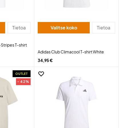
Tietoa
Valitse koko
Tietoa
Stripes T-shirt
Adidas Club Climacool T-shirt White
34,95 €
OUTLET
- 42%