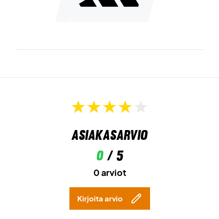
Asiakasarvio
0
/ 5
0 arviot
Kirjoita arvio