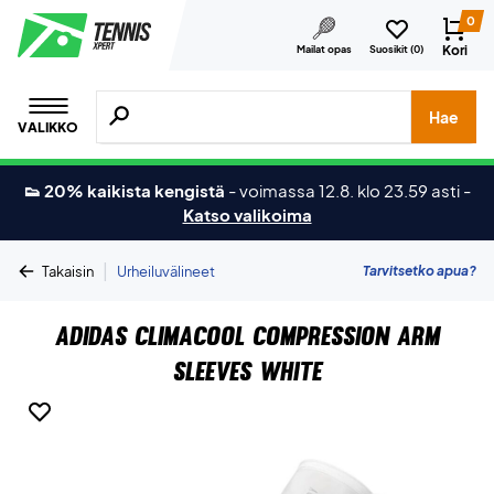
0
Kori
Mailat opas
Suosikit (
0
)
Hae tuotteita, merkkejä jne.
Hae
VALIKKO
👟 20% kaikista kengistä
-
voimassa 12.8. klo 23.59 asti
-
Katso valikoima
|
Tarvitsetko apua?
Takaisin
Urheiluvälineet
Adidas Climacool Compression Arm
Sleeves White