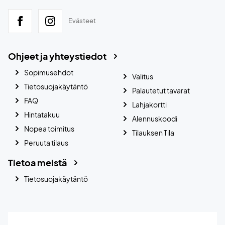
Evästeet
Ohjeet ja yhteystiedot
Sopimusehdot
Valitus
Tietosuojakäytäntö
Palautetut tavarat
FAQ
Lahjakortti
Hintatakuu
Alennuskoodi
Nopea toimitus
Tilauksen Tila
Peruuta tilaus
Tietoa meistä
Tietosuojakäytäntö