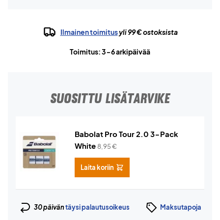
Ilmainen toimitus
yli 99 € ostoksista
Toimitus: 3-6 arkipäivää
SUOSITTU LISÄTARVIKE
Babolat Pro Tour 2.0 3-Pack
White
8,95
€
Laita koriin
30 päivän
täysi palautusoikeus
Maksutapoja