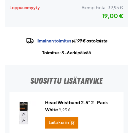
Loppuunmyyty
Aiempi hinta:
39,95 €
19,00 €
Ilmainen toimitus
yli 99 € ostoksista
Toimitus: 3-6 arkipäivää
SUOSITTU LISÄTARVIKE
Head Wristband 2.5" 2-Pack
White
9,95
€
Laita koriin