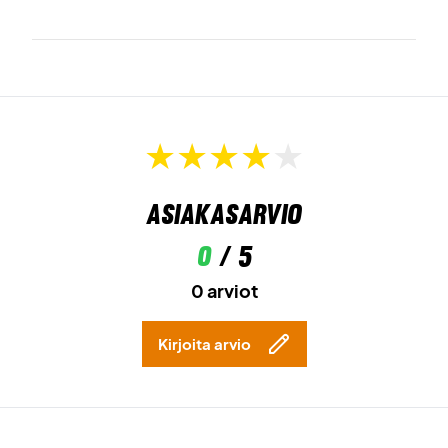
Asiakasarvio
0
/ 5
0 arviot
Kirjoita arvio