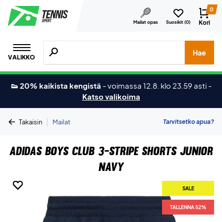
0
Kori
Mailat opas
Suosikit (
0
)
Hae tuotteita, merkkejä jne.
Hae
VALIKKO
👟 20% kaikista kengistä
-
voimassa 12.8. klo 23.59 asti
-
Katso valikoima
|
Tarvitsetko apua?
Takaisin
Mailat
Adidas Boys Club 3-Stripe Shorts Junior
Navy
SALE
SALE
SALE
SALE
TALLENNA 52%
TALLENNA 52%
TALLENNA 52%
TALLENNA 52%