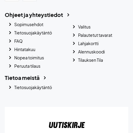
Ohjeet ja yhteystiedot
Sopimusehdot
Valitus
Tietosuojakäytäntö
Palautetut tavarat
FAQ
Lahjakortti
Hintatakuu
Alennuskoodi
Nopea toimitus
Tilauksen Tila
Peruuta tilaus
Tietoa meistä
Tietosuojakäytäntö
Uutiskirje