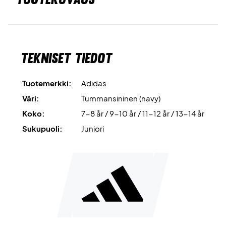
Tekniset tiedot
Tuotemerkki:
Adidas
Väri:
Tummansininen (navy)
Koko:
7-8 år / 9-10 år / 11-12 år / 13-14 år
Sukupuoli:
Juniori