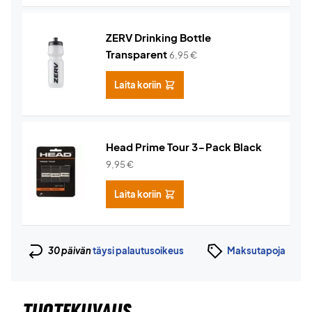
ZERV Drinking Bottle
Transparent
6,95
€
Laita koriin
Head Prime Tour 3-Pack Black
9,95
€
Laita koriin
30 päivän
täysi palautusoikeus
Maksutapoja
TUOTEKUVAUS