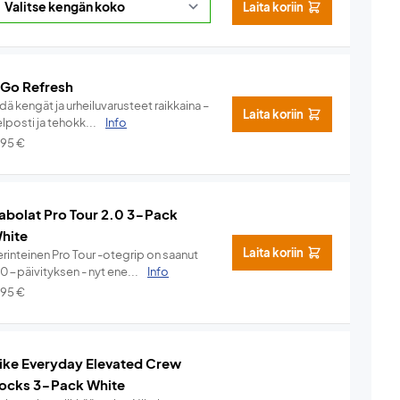
Laita koriin
 Go Refresh
dä kengät ja urheiluvarusteet raikkaina –
Laita koriin
lposti ja tehokk...
Info
,95
€
abolat Pro Tour 2.0 3-Pack
hite
Laita koriin
rinteinen Pro Tour -otegrip on saanut
.0-päivityksen - nyt ene...
Info
,95
€
ike Everyday Elevated Crew
ocks 3-Pack White