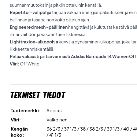
suunnanmuutoksiin ja pitkiin otteluihin kentällä.
Repetitor-välipohja
tarjoaa vakaan energianpalautuksen ja erino
hallinnan ja tasapainon koko ottelun ajan.
Engineered mesh -päällinen
hengittävä ja kulutusta kestävä pää
ilmanvaihdon ja vakaan tuen liikkeessä.
Lighttraxion-ulkopohja
kevyt ja dynaaminen ulkopohja, joka tar
liikkeet tenniskentällä.
Pelaa vakaasti ja itsevarmasti Adidas Barricade 14 Women Off
Väri:
Off White.
Tekniset tiedot
Tuotemerkki:
Adidas
Väri:
Valkoinen
Kengän
36 2/3 / 37 1/3 / 38 / 38 2/3 / 39 1/3 / 40 / 
koko:
/ 41 1/3