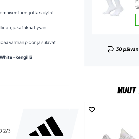
Mu
tä
maisen tuen, jotta säilytät
llinen, joka takaa hyvän
joaa varman pidon ja sulavat
30 päivä
 White -kengillä
MUUT 
40 2/3