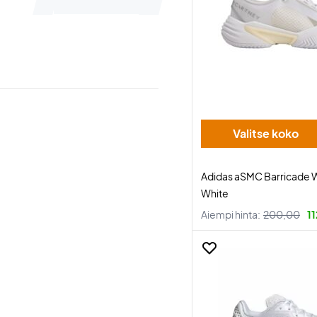
Valitse koko
Adidas aSMC Barricade
White
Aiempi hinta:
200,00
1