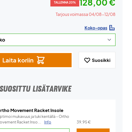
128,00 €
TALLENNA 20%
Tarjous voimassa 04/08-12/08
Koko-opas
Laita koriin
Suosikki
SUOSITTU LISÄTARVIKE
rtho Movement Racket Insole
ptimoi mukavuus ja tuki kentällä – Ortho
ovement Racket Inso...
Info
39,95
€