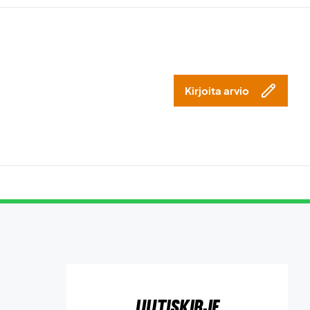
Kirjoita arvio
Uutiskirje