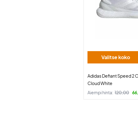
Valitse koko
Adidas Defiant Speed 2
Cloud White
Aiempi hinta:
120,00
66