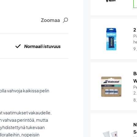
Zoomaa
2
Pi
he
Normaali istuvuus
9
B
W
Pe
lla vahvoja kaikissa pelin
2
8
eat vaatimukset vakaudelle,
n vahvaa perintöä, mutta
N
hdistettynä tukevaan
S
oralleihin, nopeisiin