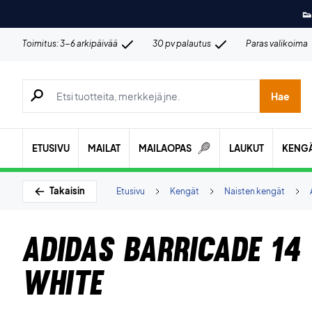
👟
Toimitus: 3-6 arkipäivää
30 pv palautus
Paras valikoima
Hae tuotteita, merkkejä jne.
Hae
ETUSIVU
MAILAT
MAILAOPAS
LAUKUT
KENG
Takaisin
Etusivu
Kengät
Naisten kengät
Adidas Barricade 14
White