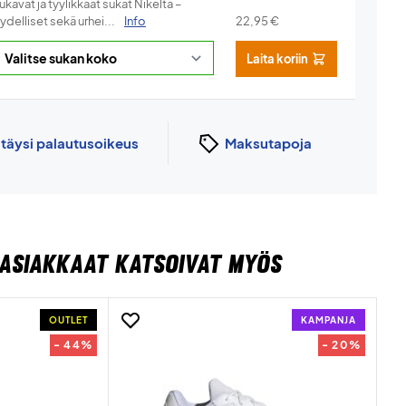
kavat ja tyylikkäät sukat Nikelta –
ydelliset sekä urhei...
Info
22,95
€
Laita koriin
n
täysi palautusoikeus
Maksutapoja
ASIAKKAAT KATSOIVAT MYÖS
OUTLET
KAMPANJA
- 44%
- 20%