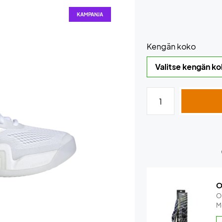
KAMPANJA
Kengän koko
O
O
M