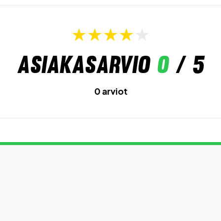
Asiakasarvio
0
/ 5
0 arviot