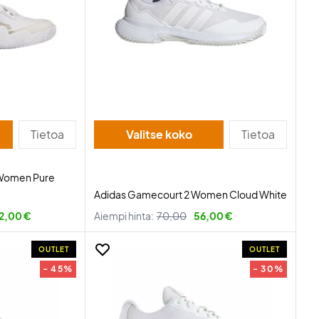
Tietoa
Valitse koko
Tietoa
 Women Pure
Adidas Gamecourt 2 Women Cloud White
12,00 €
Aiempi hinta:
70,00
56,00 €
OUTLET
OUTLET
- 45%
- 30%