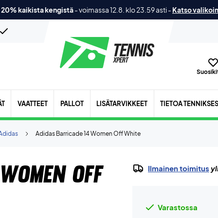
 20% kaikista kengistä
-
voimassa 12.8. klo 23.59 asti
-
Katso valikoi
Suosikit
ÄT
VAATTEET
PALLOT
LISÄTARVIKKEET
TIETOA TENNIKSE
Adidas
Adidas Barricade 14 Women Off White
 Women Off
Ilmainen toimitus
yl
Varastossa