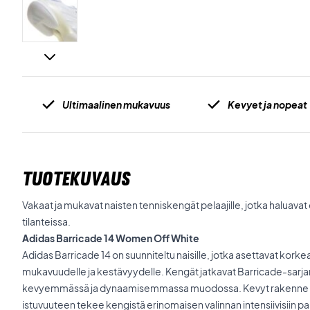
Ultimaalinen mukavuus
Kevyet ja nopeat
TUOTEKUVAUS
Vakaat ja mukavat naisten tenniskengät pelaajille, jotka haluavat o
tilanteissa.
Adidas Barricade 14 Women Off White
Adidas Barricade 14 on suunniteltu naisille, jotka asettavat kork
mukavuudelle ja kestävyydelle. Kengät jatkavat Barricade-sarja
kevyemmässä ja dynaamisemmassa muodossa. Kevyt rakenne y
istuvuuteen tekee kengistä erinomaisen valinnan intensiivisiin pall