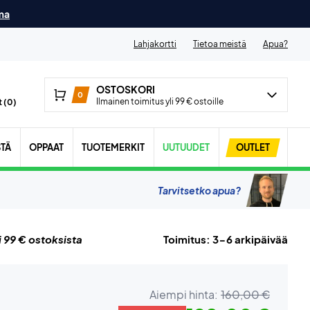
ma
Lahjakortti
Tietoa meistä
Apua?
OSTOSKORI
0
Ilmainen toimitus yli 99 € ostoille
 (
0
)
STÄ
OPPAAT
TUOTEMERKIT
UUTUUDET
OUTLET
Tarvitsetko apua?
i 99 € ostoksista
Toimitus: 3-6 arkipäivää
Aiempi hinta:
160,00 €