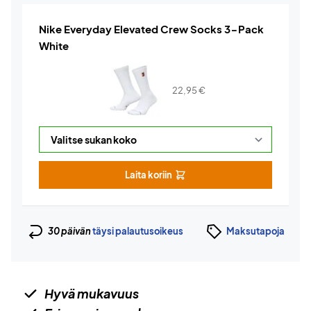
Nike Everyday Elevated Crew Socks 3-Pack
White
22,95
€
Laita koriin
30 päivän
täysi palautusoikeus
Maksutapoja
Hyvä mukavuus