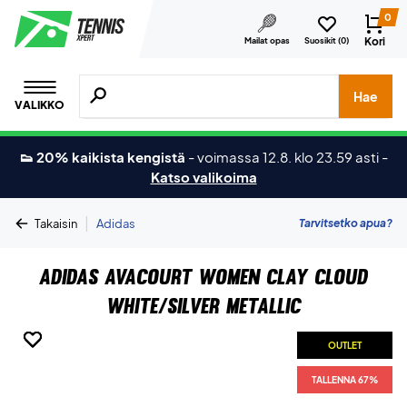
0
Kori
Mailat opas
Suosikit (
0
)
Hae tuotteita, merkkejä jne.
Hae
VALIKKO
👟 20% kaikista kengistä
-
voimassa 12.8. klo 23.59 asti
-
Katso valikoima
|
Tarvitsetko apua?
Takaisin
Adidas
Adidas Avacourt Women Clay Cloud
White/Silver Metallic
OUTLET
OUTLET
OUTLET
OUTLET
TALLENNA 67%
TALLENNA 67%
TALLENNA 67%
TALLENNA 67%