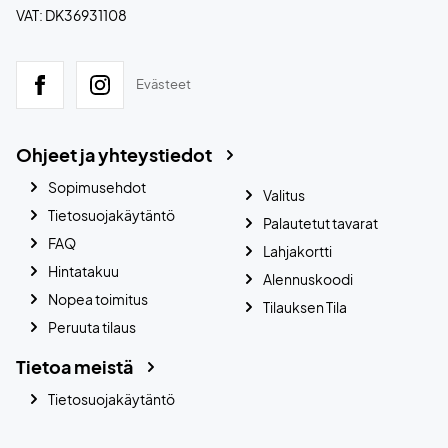
VAT: DK36931108
Evästeet
Ohjeet ja yhteystiedot
Sopimusehdot
Valitus
Tietosuojakäytäntö
Palautetut tavarat
FAQ
Lahjakortti
Hintatakuu
Alennuskoodi
Nopea toimitus
Tilauksen Tila
Peruuta tilaus
Tietoa meistä
Tietosuojakäytäntö