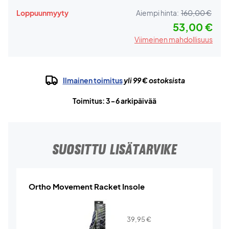
Loppuunmyyty
Aiempi hinta:
160,00 €
53,00 €
Viimeinen mahdollisuus
Ilmainen toimitus
yli 99 € ostoksista
Toimitus: 3-6 arkipäivää
SUOSITTU LISÄTARVIKE
Ortho Movement Racket Insole
39,95
€