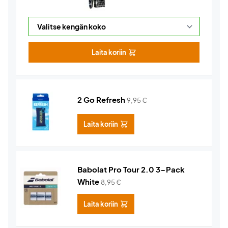
Laita koriin
2 Go Refresh
9,95
€
Laita koriin
Babolat Pro Tour 2.0 3-Pack
White
8,95
€
Laita koriin