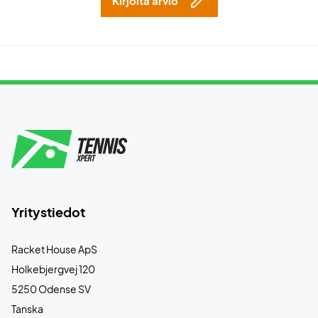
Kirjoita arvio
Yritystiedot
Racket House ApS
Holkebjergvej 120
5250 Odense SV
Tanska