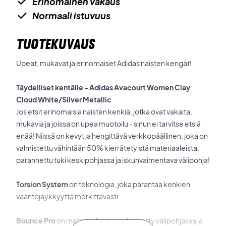
Erinomainen vakaus
Normaali istuvuus
TUOTEKUVAUS
Upeat, mukavat ja erinomaiset Adidas naisten kengät!
Täydelliset kentälle - Adidas Avacourt Women Clay
Cloud White/Silver Metallic
Jos etsit erinomaisia naisten kenkiä, jotka ovat vakaita,
mukavia ja joissa on upea muotoilu - sinun ei tarvitse etsiä
enää! Niissä on kevyt ja hengittävä verkkopäällinen, joka on
valmistettu vähintään 50% kierrätetyistä materiaaleista,
parannettu tuki keskipohjassa ja iskunvaimentava välipohja!
Torsion System
on teknologia, joka parantaa kenkien
vääntöjäykkyyttä merkittävästi.
Bounce Pro
on materiaali, joka on käytetty välipohjassa ja