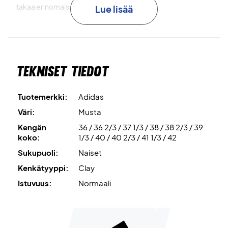
takaa erinomaisen iskunvaimennuksen!
Lue lisää
Koe mukavuus kentällä - osta nämä Adidas naisten
kengät tänään!
Väri: Musta värikkäillä yksityiskohdilla.
Tekniset tiedot
Tuotemerkki:
Adidas
Väri:
Musta
Kengän
36 / 36 2/3 / 37 1/3 / 38 / 38 2/3 / 39
koko:
1/3 / 40 / 40 2/3 / 41 1/3 / 42
Sukupuoli:
Naiset
Kenkätyyppi:
Clay
Istuvuus:
Normaali