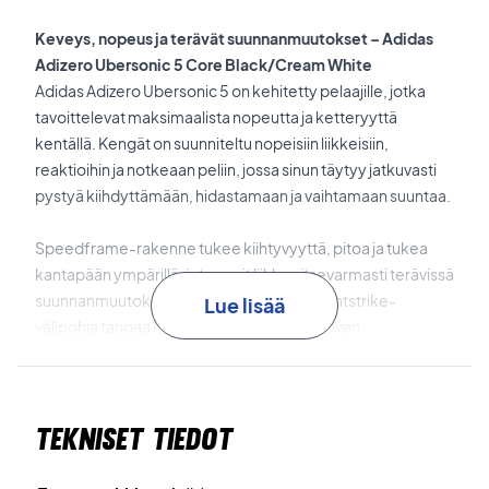
Keveys, nopeus ja terävät suunnanmuutokset – Adidas
Adizero Ubersonic 5 Core Black/Cream White
Adidas Adizero Ubersonic 5 on kehitetty pelaajille, jotka
tavoittelevat maksimaalista nopeutta ja ketteryyttä
kentällä. Kengät on suunniteltu nopeisiin liikkeisiin,
reaktioihin ja notkeaan peliin, jossa sinun täytyy jatkuvasti
pystyä kiihdyttämään, hidastamaan ja vaihtamaan suuntaa.
Speedframe-rakenne tukee kiihtyvyyttä, pitoa ja tukea
kantapään ympärillä, joten voit liikkua itsevarmasti terävissä
suunnanmuutoksissa ja pitkillä jaksoilla. Lightstrike-
Lue lisää
välipohja tarjoaa kevyen ja nopeasti reagoivan
iskunvaimennuksen, joka tukee nopeita liikkeitä ilman, että
kengät tuntuvat raskailta.
Tekniset tiedot
Minimalistinen mesh-päällinen pitää painon alhaisena ja
antaa kevyen tunteen jalassa, kun taas Adituff-materiaali
kengän kulutukselle alttiissa kohdissa lisää kestävyyttä,