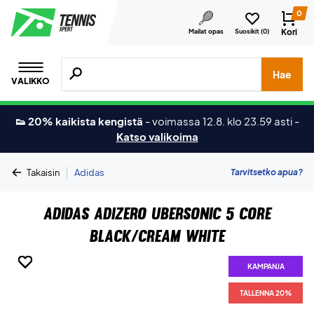
0
Kori
Mailat opas
Suosikit (
0
)
Hae tuotteita, merkkejä jne.
Hae
VALIKKO
👟 20% kaikista kengistä
-
voimassa 12.8. klo 23.59 asti
-
Katso valikoima
|
Tarvitsetko apua?
Takaisin
Adidas
Adidas Adizero Ubersonic 5 Core
Black/Cream White
KAMPANJA
KAMPANJA
KAMPANJA
KAMPANJA
KAMPANJA
KAMPANJA
KAMPANJA
KAMPANJA
TALLENNA 20%
TALLENNA 20%
TALLENNA 20%
TALLENNA 20%
TALLENNA 20%
TALLENNA 20%
TALLENNA 20%
TALLENNA 20%