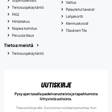
Sopimusehdot
Valitus
Tietosuojakäytäntö
Palautetut tavarat
FAQ
Lahjakortti
Hintatakuu
Alennuskoodi
Nopea toimitus
Tilauksen Tila
Peruuta tilaus
Tietoa meistä
Tietosuojakäytäntö
Uutiskirje
Pysy ajan tasalla padelvarusteista ja tapahtumista
liittyvistä uutisista.
Tilaa uutiskirje alla. Suostumus voidaan peruuttaa. Kun