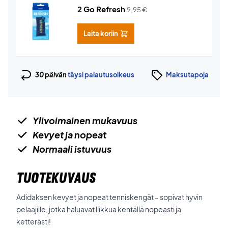
2 Go Refresh
9,95
€
Laita koriin
30 päivän
täysi palautusoikeus
Maksutapoja
Ylivoimainen mukavuus
Kevyet ja nopeat
Normaali istuvuus
TUOTEKUVAUS
Adidaksen kevyet ja nopeat tenniskengät – sopivat hyvin
pelaajille, jotka haluavat liikkua kentällä nopeasti ja
ketterästi!