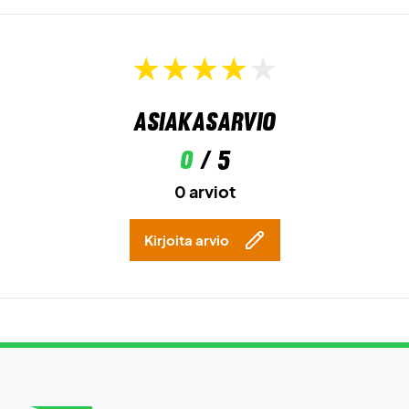
Asiakasarvio
0
/ 5
0 arviot
Kirjoita arvio