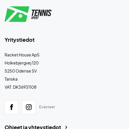
Yritystiedot
Racket House ApS
Holkebjergvej 120
5250 Odense SV
Tanska
VAT: DK36931108
Evästeet
Ohjeet ja yhteystiedot