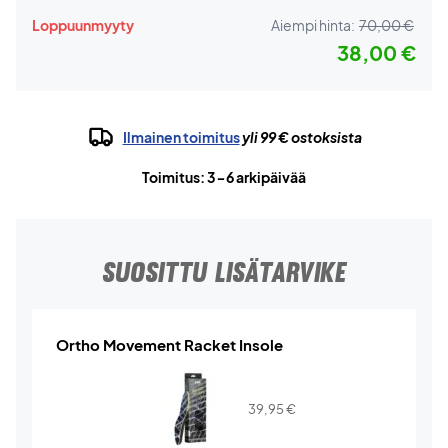
Loppuunmyyty
Aiempi hinta:
70,00 €
38,00 €
Ilmainen toimitus
yli 99 € ostoksista
Toimitus: 3-6 arkipäivää
SUOSITTU LISÄTARVIKE
Ortho Movement Racket Insole
39,95
€