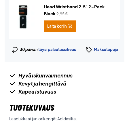
Head Wristband 2.5" 2-Pack
Black
9,95
€
Laita koriin
30 päivän
täysi palautusoikeus
Maksutapoja
Hyvä iskunvaimennus
Kevyt ja hengittävä
Kapea istuvuus
TUOTEKUVAUS
Laadukkaat juniorikengät Adidasilta.