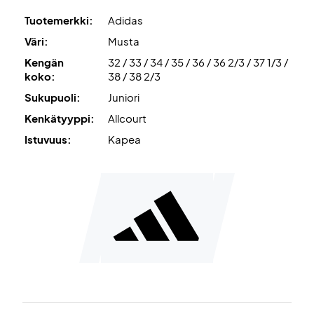
Adidas on integroinut mukavan iskunvaimennuksen
Tuotemerkki:
Adidas
pohjaan, mikä mahdollistaa nuorille pelaajille pelaamisen
Väri:
Musta
tuntikausia ilman epämukavuutta.
Kengän
32 / 33 / 34 / 35 / 36 / 36 2/3 / 37 1/3 /
koko:
38 / 38 2/3
Päällinen on suunniteltu hengittävistä materiaaleista, jotka
Sukupuoli:
Juniori
pitävät jalat kuivina ja mukavina, jopa kovimmissa peleissä.
Kenkätyyppi:
Allcourt
Laatua edulliseen hintaan - Osta kengät tänään!
Istuvuus:
Kapea
Väri: Musta ja vaaleansininen.