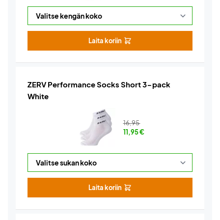
Laita koriin
ZERV Performance Socks Short 3-pack
White
16,95
11,95
€
Laita koriin