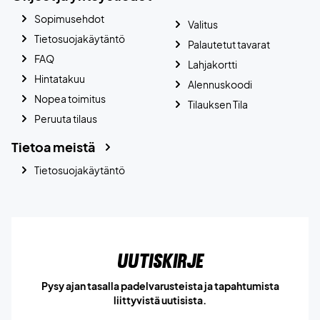
Sopimusehdot
Valitus
Tietosuojakäytäntö
Palautetut tavarat
FAQ
Lahjakortti
Hintatakuu
Alennuskoodi
Nopea toimitus
Tilauksen Tila
Peruuta tilaus
Tietoa meistä
Tietosuojakäytäntö
Uutiskirje
Pysy ajan tasalla padelvarusteista ja tapahtumista
liittyvistä uutisista.