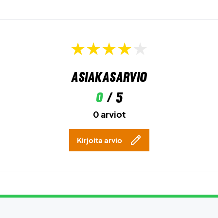
Asiakasarvio
0
/ 5
0 arviot
Kirjoita arvio