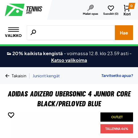
0
Kori
Mailat opas
Suosikit (
0
)
Hae tuotteita, merkkejä jne.
Hae
VALIKKO
👟 20% kaikista kengistä
-
voimassa 12.8. klo 23.59 asti
-
Katso valikoima
|
Tarvitsetko apua?
Takaisin
Juniorit kengät
Adidas Adizero Ubersonic 4 Junior Core
Black/Preloved Blue
OUTLET
OUTLET
OUTLET
OUTLET
OUTLET
OUTLET
TALLENNA 46%
TALLENNA 46%
TALLENNA 46%
TALLENNA 46%
TALLENNA 46%
TALLENNA 46%