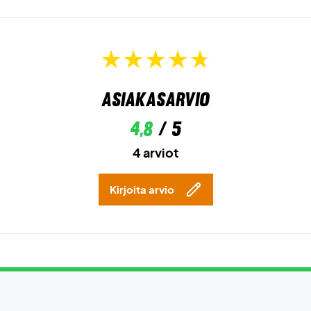
Asiakasarvio
4,8
/ 5
4 arviot
Kirjoita arvio