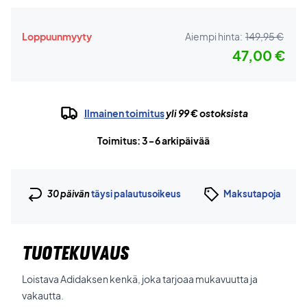
Loppuunmyyty
Aiempi hinta:
149,95 €
47,00 €
Ilmainen toimitus
yli 99 € ostoksista
Toimitus: 3-6 arkipäivää
30 päivän
täysi palautusoikeus
Maksutapoja
TUOTEKUVAUS
Loistava Adidaksen kenkä, joka tarjoaa mukavuutta ja
vakautta.