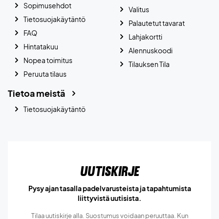
Sopimusehdot
Valitus
Tietosuojakäytäntö
Palautetut tavarat
FAQ
Lahjakortti
Hintatakuu
Alennuskoodi
Nopea toimitus
Tilauksen Tila
Peruuta tilaus
Tietoa meistä
Tietosuojakäytäntö
Uutiskirje
Pysy ajan tasalla padelvarusteista ja tapahtumista
liittyvistä uutisista.
Tilaa uutiskirje alla. Suostumus voidaan peruuttaa. Kun