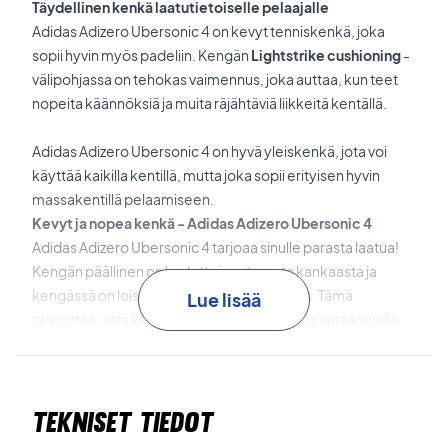
Täydellinen kenkä laatutietoiselle pelaajalle
Adidas Adizero Ubersonic 4 on kevyt tenniskenkä, joka
sopii hyvin myös padeliin. Kengän
Lightstrike cushioning
-
välipohjassa on tehokas vaimennus, joka auttaa, kun teet
nopeita käännöksiä ja muita räjähtäviä liikkeitä kentällä.
Adidas Adizero Ubersonic 4 on hyvä yleiskenkä, jota voi
käyttää kaikilla kentillä, mutta joka sopii erityisen hyvin
massakentillä pelaamiseen.
Kevyt ja nopea kenkä - Adidas Adizero Ubersonic 4
Adidas Adizero Ubersonic 4 tarjoaa sinulle parasta laatua!
Kengän päällinen on kudottu joustavasta kankaasta ja
kengässä on loistava sukkamainen istuvuus. Tämä
Lue lisää
tarkoittaa, että kenkä istuu tiukasti jalkaasi ja antaa sinulle
parhaan mahdollisen mukavuuden.
Kengän ulkoneva kantaosa ja
Adiwear-ulkopohja
takaavat
hyvän kestävyyden ja parhaan mahdollisen suojan
Tekniset tiedot
karkealla alustalla pelatessasi.