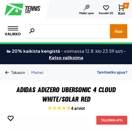
0
Kori
Mailat opas
Suosikit (
0
)
Hae tuotteita, merkkejä jne.
Hae
VALIKKO
👟 20% kaikista kengistä
-
voimassa 12.8. klo 23.59 asti
-
Katso valikoima
|
Tarvitsetko apua?
Takaisin
Miehet
Adidas Adizero Ubersonic 4 Cloud
White/Solar Red
4 arviot
TALLENNA 69%
TALLENNA 69%
TALLENNA 69%
TALLENNA 69%
TALLENNA 69%