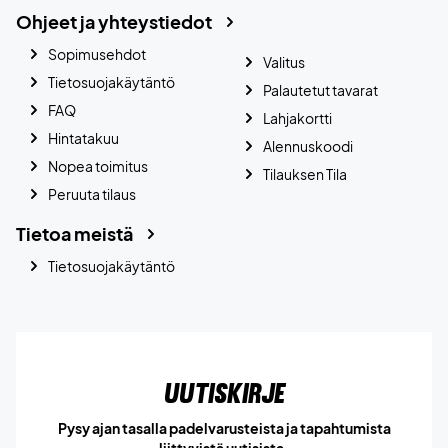
Ohjeet ja yhteystiedot
Sopimusehdot
Valitus
Tietosuojakäytäntö
Palautetut tavarat
FAQ
Lahjakortti
Hintatakuu
Alennuskoodi
Nopea toimitus
Tilauksen Tila
Peruuta tilaus
Tietoa meistä
Tietosuojakäytäntö
Uutiskirje
Pysy ajan tasalla padelvarusteista ja tapahtumista
liittyvistä uutisista.