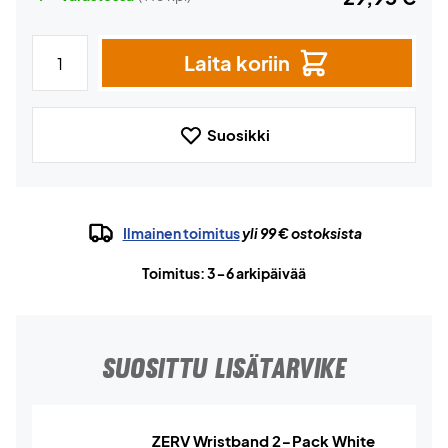
Laita koriin
Suosikki
Ilmainen toimitus
yli 99 € ostoksista
Toimitus: 3-6 arkipäivää
SUOSITTU LISÄTARVIKE
ZERV Wristband 2-Pack White