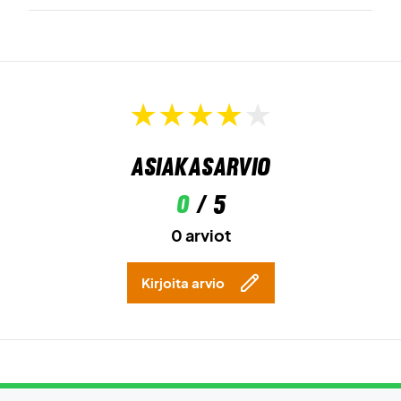
Asiakasarvio
0
/ 5
0 arviot
Kirjoita arvio