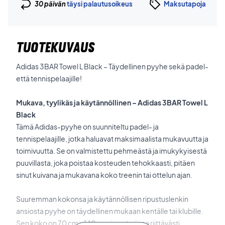
30 päivän
täysi palautusoikeus
Maksutapoja
TUOTEKUVAUS
Adidas 3BAR Towel L Black – Täydellinen pyyhe sekä padel-
että tennispelaajille!
Mukava, tyylikäs ja käytännöllinen – Adidas 3BAR Towel L
Black
Tämä Adidas-pyyhe on suunniteltu padel- ja
tennispelaajille, jotka haluavat maksimaalista mukavuutta ja
toimivuutta. Se on valmistettu pehmeästä ja imukykyisestä
puuvillasta, joka poistaa kosteuden tehokkaasti, pitäen
sinut kuivana ja mukavana koko treenin tai ottelun ajan.
Suuremman kokonsa ja käytännöllisen ripustuslenkin
ansiosta pyyhe on täydellinen mukaan kentälle tai klubille.
Sen koko on 70 cm x 140 cm, ja se tarjoaa riittävästi