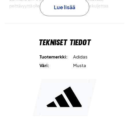
peittävyyttä ollen samalla helppo säilyttää ja kuljettaa.
Lue lisää
Tämän tuotteen puuvilla on peräisin Better Cotton -
aloitteesta, joka tukee kestävää puuvillan tuotantoa ja
työskentelee viljelymenetelmien parantamiseksi.
Tekniset tiedot
Paranna harjoitteluasi – osta Adidas 3BAR Towel L Black
jo tänään!
Tuotemerkki:
Adidas
Materiaali: 100 % puuvillaa.
Väri:
Musta
Mitat: 70x140 cm.
Väri: Musta, Valkoinen.