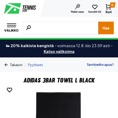
0
Kori
Mailat opas
Suosikit (
0
)
Hae tuotteita, merkkejä jne.
Hae
VALIKKO
👟 20% kaikista kengistä
-
voimassa 12.8. klo 23.59 asti
-
Katso valikoima
|
Tarvitsetko apua?
Takaisin
Pyyhkeet
Adidas 3BAR Towel L Black