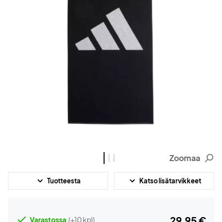
Zoomaa
Tuotteesta
Katso lisätarvikkeet
29,95 €
Varastossa
(+10 kpl)