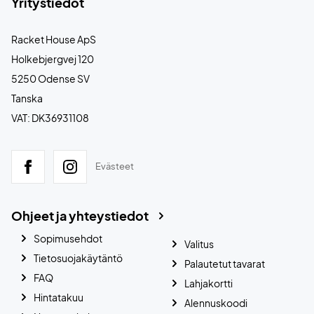
Yritystiedot
Racket House ApS
Holkebjergvej 120
5250 Odense SV
Tanska
VAT: DK36931108
Evästeet
Ohjeet ja yhteystiedot
Sopimusehdot
Valitus
Tietosuojakäytäntö
Palautetut tavarat
FAQ
Lahjakortti
Hintatakuu
Alennuskoodi