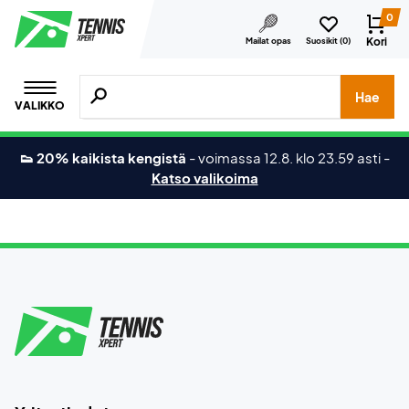
0
Kori
Mailat opas
Suosikit (
0
)
Hae tuotteita, merkkejä jne.
Hae
VALIKKO
👟 20% kaikista kengistä
-
voimassa 12.8. klo 23.59 asti
-
Katso valikoima