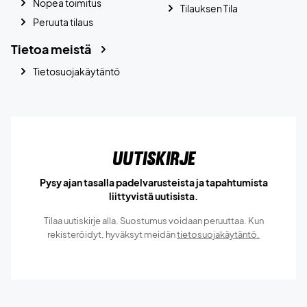
Nopea toimitus
Tilauksen Tila
Peruuta tilaus
Tietoa meistä
Tietosuojakäytäntö
Uutiskirje
Pysy ajan tasalla padelvarusteista ja tapahtumista
liittyvistä uutisista.
Tilaa uutiskirje alla. Suostumus voidaan peruuttaa. Kun
rekisteröidyt, hyväksyt meidän
tietosuojakäytäntö.