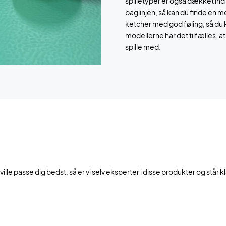
spilletyper er også dækket in
baglinjen, så kan du finde en 
ketcher med god føling, så du 
modellerne har det tilfælles, a
spille med.
 ville passe dig bedst, så er vi selv eksperter i disse produkter og står