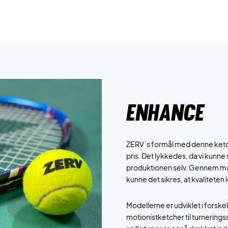
Enhance
ZERV´s formål med denne ketche
pris. Det lykkedes, da vi kunn
produktionen selv. Gennem man
kunne det sikres, at kvaliteten l
Modellerne er udviklet i forskel
motionistketcher til turnerings