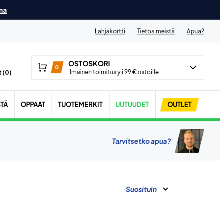
ma
Lahjakortti
Tietoa meistä
Apua?
OSTOSKORI
0
Ilmainen toimitus yli 99 € ostoille
 (
0
)
STÄ
OPPAAT
TUOTEMERKIT
UUTUUDET
OUTLET
Tarvitsetko apua?
Suosituin