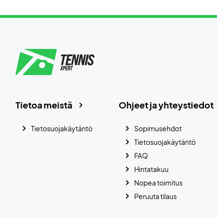
Tietoa meistä
Ohjeet ja yhteystiedot
Tietosuojakäytäntö
Sopimusehdot
Tietosuojakäytäntö
FAQ
Hintatakuu
Nopea toimitus
Peruuta tilaus