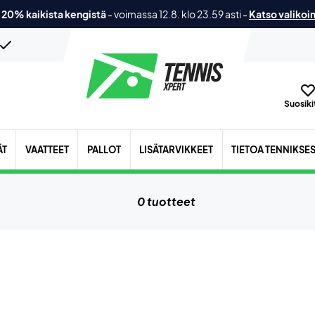
 20% kaikista kengistä
-
voimassa 12.8. klo 23.59 asti
-
Katso valikoi
Suosikit
ÄT
VAATTEET
PALLOT
LISÄTARVIKKEET
TIETOA TENNIKSE
0 tuotteet