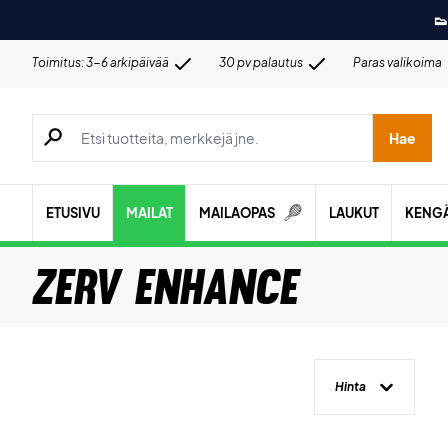
👟
Toimitus: 3-6 arkipäivää
30 pv palautus
Paras valikoima
Hae tuotteita, merkkejä jne.
Hae
ETUSIVU
MAILAT
MAILAOPAS
LAUKUT
KENG
ZERV Enhance
Hinta