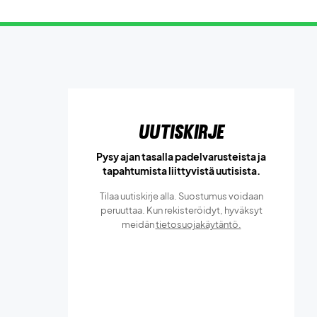
Uutiskirje
Pysy ajan tasalla padelvarusteista ja
tapahtumista liittyvistä uutisista.
Tilaa uutiskirje alla. Suostumus voidaan
peruuttaa. Kun rekisteröidyt, hyväksyt
meidän
tietosuojakäytäntö.