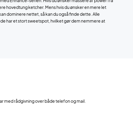
d med Enhance-serien. Hvis du ønsker massere af power fra
mere hovedtung ketcher. Mens hvis du ønsker en mere let
kan dominere nettet, så kan du også finde dette. Alle
t de har et stort sweetspot, hvilket gør dem nemmere at
 klar med rådgivning over både telefon og mail.