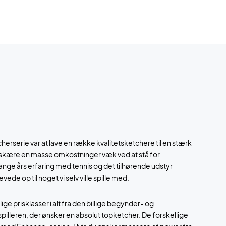
rserie var at lave en række kvalitetsketchere til en stærk
e skære en masse omkostninger væk ved at stå for
ge års erfaring med tennis og det tilhørende udstyr
evede op til noget vi selv ville spille med.
lige prisklasser i alt fra den billige begynder- og
spilleren, der ønsker en absolut topketcher. De forskellige