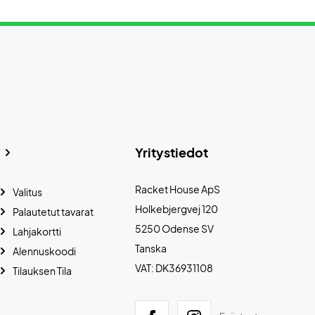
Yritystiedot
Racket House ApS
Valitus
Holkebjergvej 120
Palautetut tavarat
5250 Odense SV
Lahjakortti
Tanska
Alennuskoodi
VAT: DK36931108
Tilauksen Tila