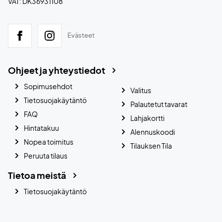
VAT: DK36931108
Evästeet
Ohjeet ja yhteystiedot
Sopimusehdot
Valitus
Tietosuojakäytäntö
Palautetut tavarat
FAQ
Lahjakortti
Hintatakuu
Alennuskoodi
Nopea toimitus
Tilauksen Tila
Peruuta tilaus
Tietoa meistä
Tietosuojakäytäntö