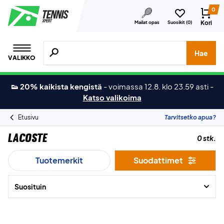
0
Kori
Mailat opas
Suosikit (
0
)
Hae tuotteita, merkkejä jne.
Hae
VALIKKO
👟 20% kaikista kengistä
-
voimassa 12.8. klo 23.59 asti
-
Katso valikoima
Etusivu
Tarvitsetko apua?
Lacoste
0 stk.
Tuotemerkit
Suodattimet
Suosituin