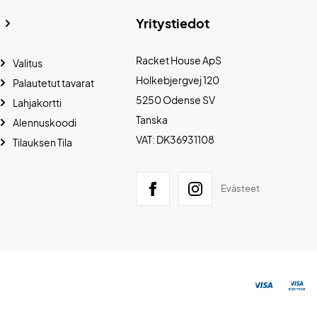
Yritystiedot
Racket House ApS
Valitus
Holkebjergvej 120
Palautetut tavarat
5250 Odense SV
Lahjakortti
Tanska
Alennuskoodi
VAT: DK36931108
Tilauksen Tila
Evästeet