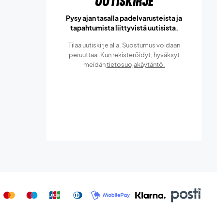
Uutiskirje
Pysy ajan tasalla padelvarusteista ja
tapahtumista liittyvistä uutisista.
Tilaa uutiskirje alla. Suostumus voidaan
peruuttaa. Kun rekisteröidyt, hyväksyt
meidän
tietosuojakäytäntö.