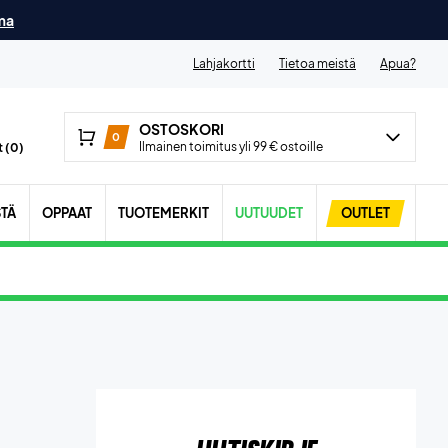
ma
Lahjakortti
Tietoa meistä
Apua?
OSTOSKORI
0
Ilmainen toimitus yli 99 € ostoille
 (
0
)
STÄ
OPPAAT
TUOTEMERKIT
UUTUUDET
OUTLET