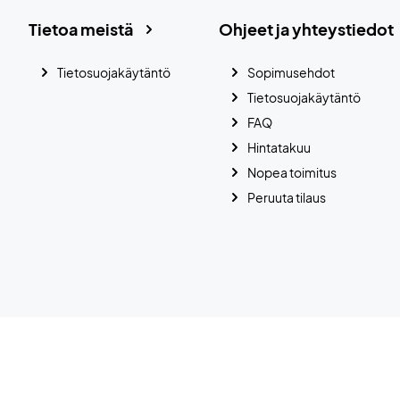
Tietoa meistä
Ohjeet ja yhteystiedot
Tietosuojakäytäntö
Sopimusehdot
Tietosuojakäytäntö
FAQ
Hintatakuu
Nopea toimitus
Peruuta tilaus