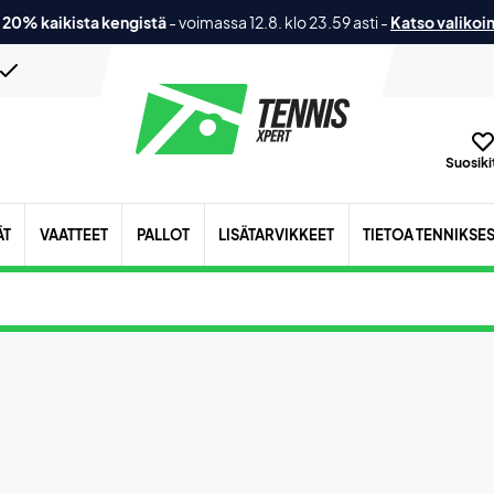
 20% kaikista kengistä
-
voimassa 12.8. klo 23.59 asti
-
Katso valikoi
Suosikit
ÄT
VAATTEET
PALLOT
LISÄTARVIKKEET
TIETOA TENNIKSE