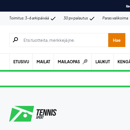
👟
Toimitus: 3-6 arkipäivää
30 pv palautus
Paras valikoima
Hae tuotteita, merkkejä jne.
Hae
ETUSIVU
MAILAT
MAILAOPAS
LAUKUT
KENG